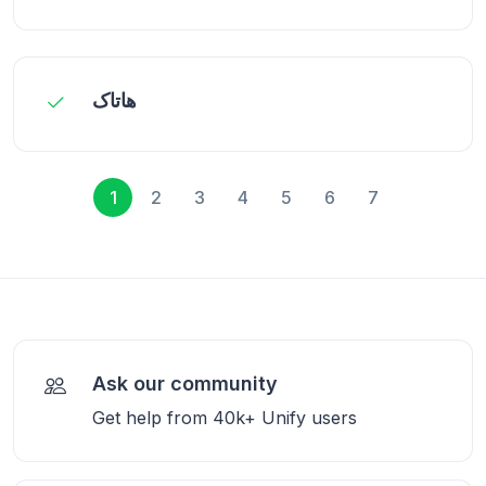
هاتاک
1
2
3
4
5
6
7
Ask our community
Get help from 40k+ Unify users