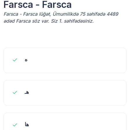
Farsca - Farsca
Farsca - Farsca lüğət, Ümumilikdə 75 səhifədə 4489
ədəd Farsca söz var. Siz 1. səhifədəsiniz.
ه
هـ
ها