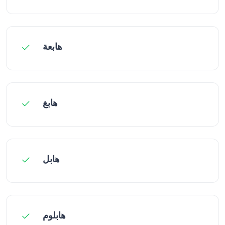
هابعة
هابغ
هابل
هابلوم