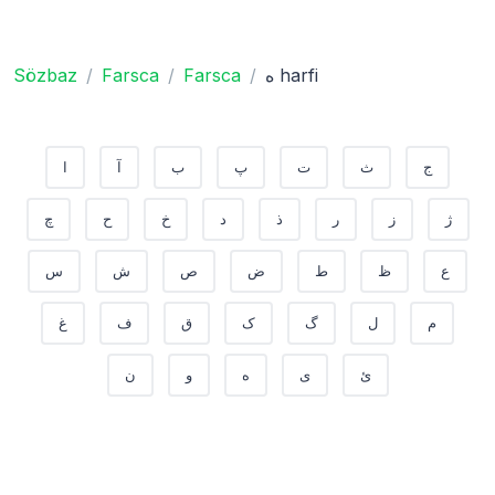
ه harfi
Farsca
Farsca
Sözbaz
ج
ث
ت
پ
ب
آ
ا
ژ
ز
ر
ذ
د
خ
ح
چ
ع
ظ
ط
ض
ص
ش
س
م
ل
گ
ک
ق
ف
غ
ئ
ی
ه
و
ن