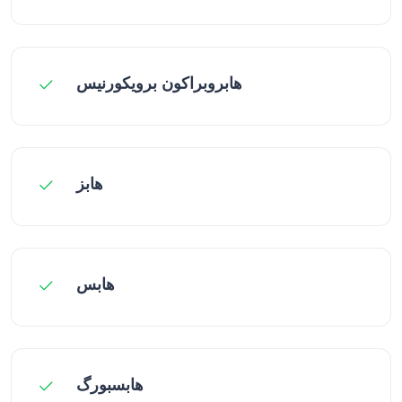
هابروبراکون برویکورنیس
هابز
هابس
هابسبورگ