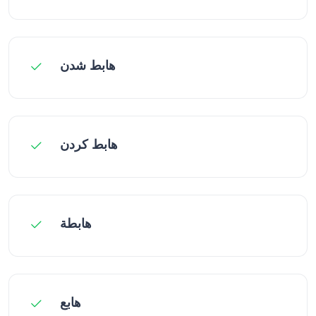
هابط شدن
هابط کردن
هابطة
هابع