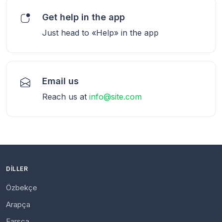
Get help in the app
Just head to «Help» in the app
Email us
Reach us at
info@site.com
DILLER
Özbekçe
Arapça
Farsça