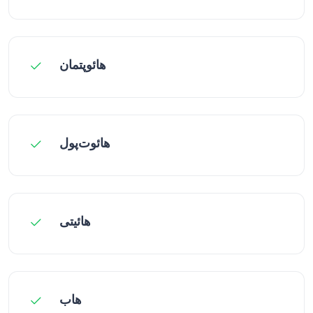
هائوپتمان
هائوت‌پول
هائیتی
هاب