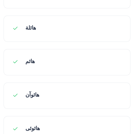
هائلة
هائم
هائوآن
هائوئی