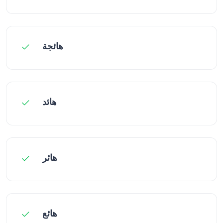
هائجة
هائد
هائر
هائع