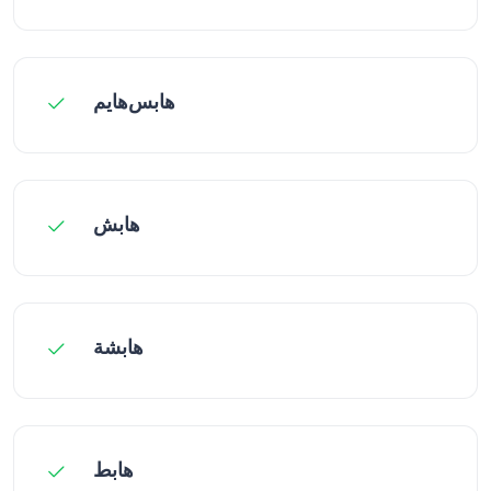
هابس‌هایم
هابش
هابشة
هابط