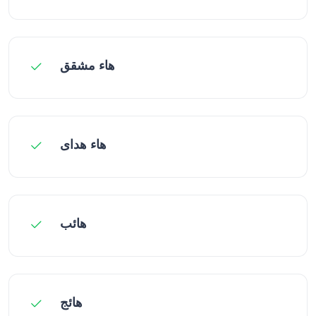
هاء مشقق
هاء هدای
هائب
هائج