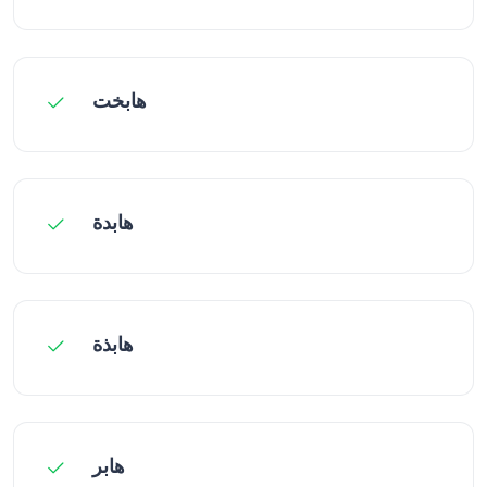
هابخت
هابدة
هابذة
هابر