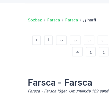
ق harfi
Farsca
Farsca
Sözbaz
ث
ت
پ
ب
آ
ا
غ
ع
ظ
Farsca - Farsca
Farsca - Farsca lüğət, Ümumilikdə 129 səhif