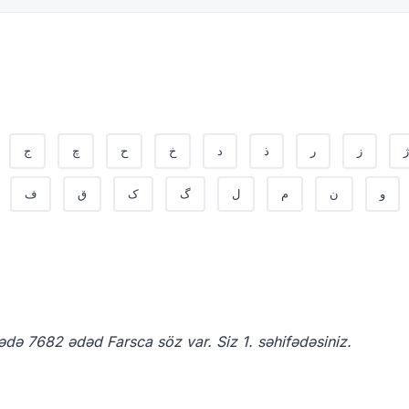
ژ
ز
ر
ذ
د
خ
ح
چ
ج
و
ن
م
ل
گ
ک
ق
ف
ədə 7682 ədəd Farsca söz var. Siz 1. səhifədəsiniz.