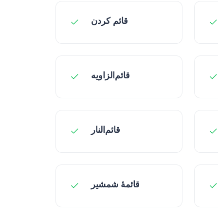
قائم کردن
قائم‌الزاویه
قائم‌النار
قائمهٔ شمشیر