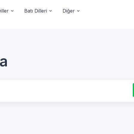
ller
Batı Dilleri
Diğer
ca