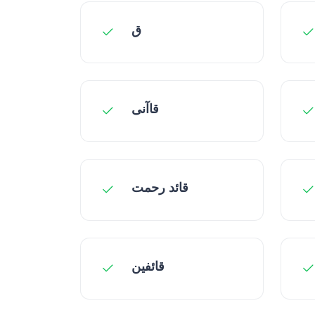
ق
قاآنی
قائد رحمت
قائفین