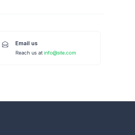
Email us
Reach us at
info@site.com