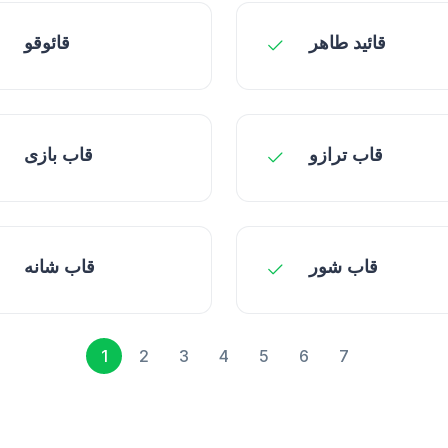
قائید طاهر
قائوقو
قاب ترازو
قاب بازی
قاب شور
قاب شانه
1
2
3
4
5
6
7