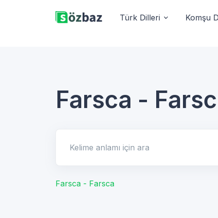
Türk Dilleri
Komşu Di
Farsca - Fars
Kelime anlamı için ara
Farsca - Farsca