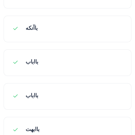
باآنکه
بااباب
بااباب
باابهت