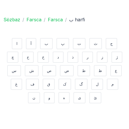
ب harfi
Farsca
Farsca
Sözbaz
ج
ث
ت
پ
ب
آ
ا
ژ
ز
ر
ذ
د
خ
ح
چ
ع
ظ
ط
ض
ص
ش
س
م
ل
گ
ک
ق
ف
غ
ئ
ی
ه
و
ن