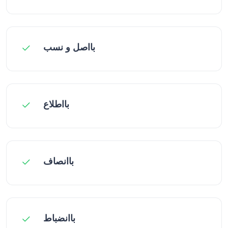
بااصل و نسب
بااطلاع
باانصاف
باانضباط