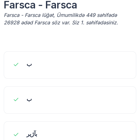
Farsca - Farsca
Farsca - Farsca lüğət, Ümumilikdə 449 səhifədə
26928 ədəd Farsca söz var. Siz 1. səhifədəsiniz.
ب
ب
بآژیر