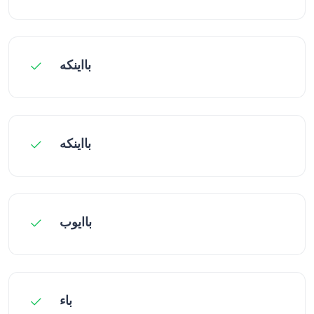
بااینکه
بااینکه
باایوب
باء