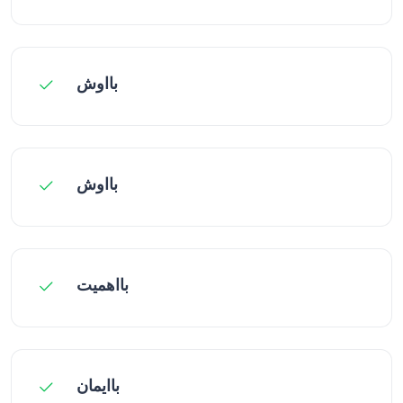
بااوش
بااوش
بااهمیت
باایمان