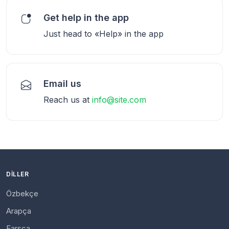
Get help in the app
Just head to «Help» in the app
Email us
Reach us at
info@site.com
DILLER
Özbekçe
Arapça
Farsça