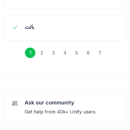
بائت
1
2
3
4
5
6
7
Ask our community
Get help from 40k+ Unify users