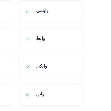
وابشی
وابط
وابکی
وابن