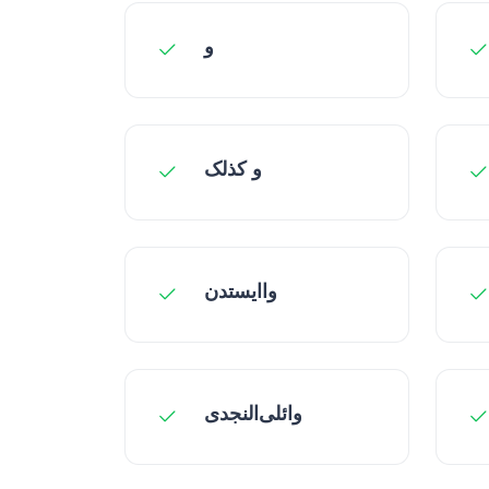
و
و کذلک
واایستدن
وائلی‌النجدی