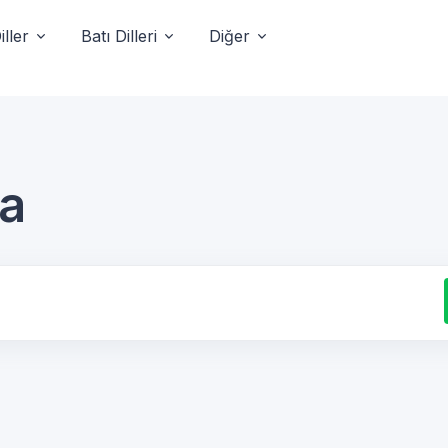
ller
Batı Dilleri
Diğer
ca