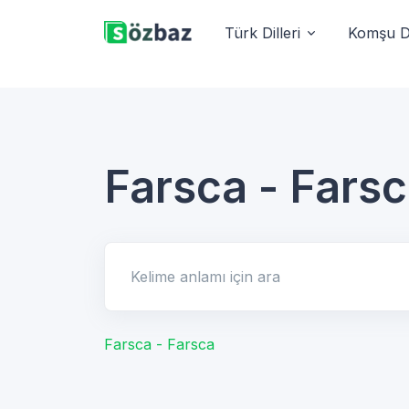
Türk Dilleri
Komşu Di
Farsca - Fars
Kelime anlamı için ara
Farsca - Farsca