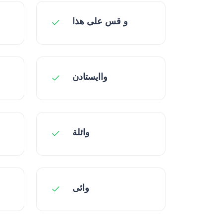
و قس علی هذا
واایستادن
وائلة
وائی