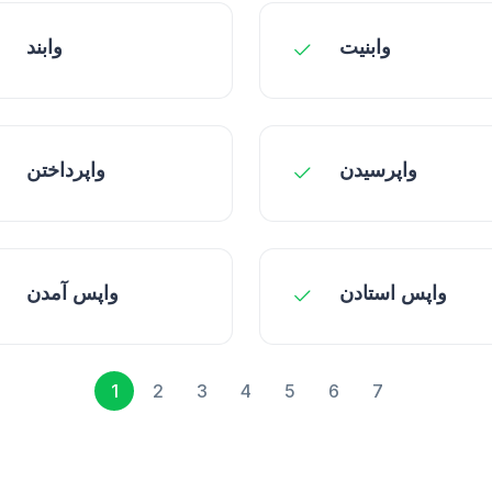
وابنیت
وابند
واپرسیدن
واپرداختن
واپس استادن
واپس آمدن
1
2
3
4
5
6
7