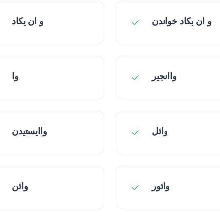
و ان یکاد خواندن
و ان یکاد
واانجیر
وا
وائل
واایستیدن
وائور
وائن