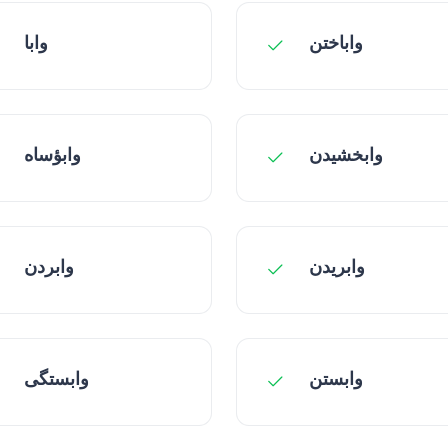
واباختن
وابا
وابخشیدن
وابؤساه
وابریدن
وابردن
وابستن
وابستگی