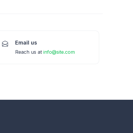
Email us
Reach us at
info@site.com