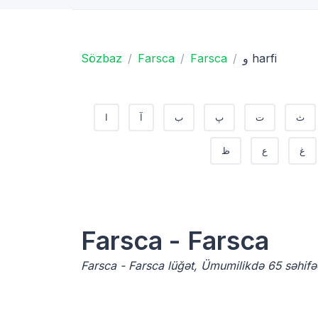
و harfi
Farsca
Farsca
Sözbaz
ث
ت
پ
ب
آ
ا
غ
ع
ظ
Farsca - Farsca
Farsca - Farsca lüğət, Ümumilikdə 65 səhifə