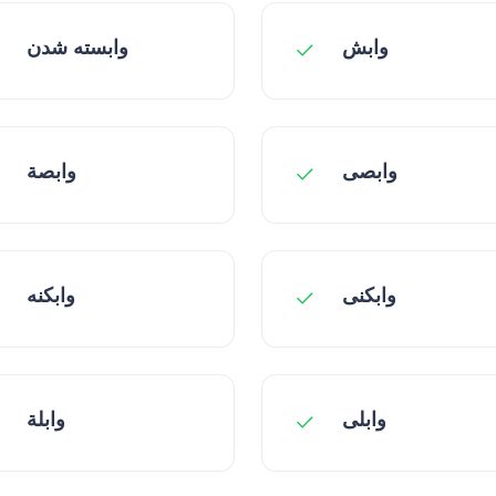
وابش
وابسته شدن
وابصی
وابصة
وابکنی
وابکنه
وابلی
وابلة