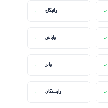
وائیگاچ
واباش
وابر
وابستگان