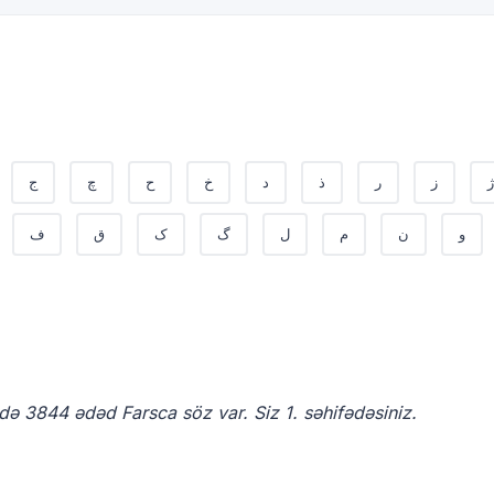
ژ
ز
ر
ذ
د
خ
ح
چ
ج
و
ن
م
ل
گ
ک
ق
ف
də 3844 ədəd Farsca söz var. Siz 1. səhifədəsiniz.