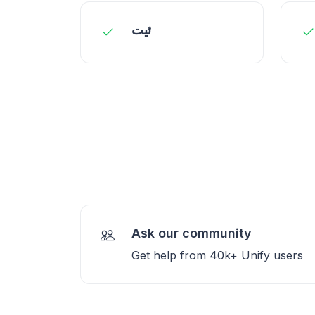
ئیت
Ask our community
Get help from 40k+ Unify users