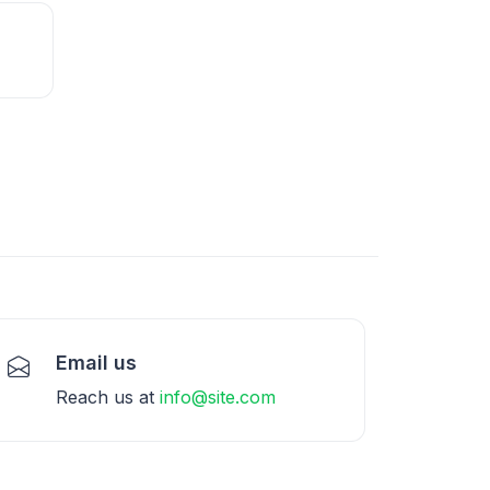
Email us
Reach us at
info@site.com