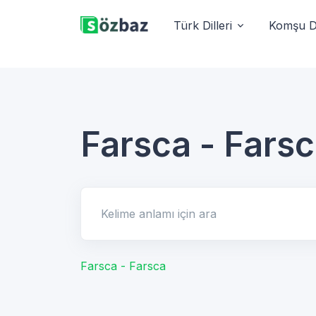
Türk Dilleri
Komşu Di
Farsca - Fars
Kelime anlamı için ara
Farsca - Farsca