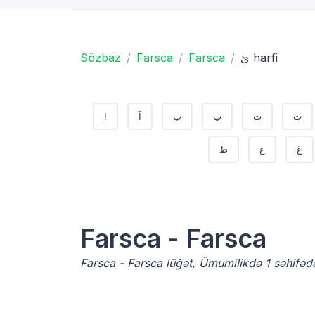
Sözbaz
Farsca
Farsca
ئ harfi
ث
ت
پ
ب
آ
ا
غ
ع
ظ
Farsca - Farsca
Farsca - Farsca lüğət, Ümumilikdə 1 səhifədə