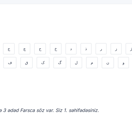
ژ
ز
ر
ذ
د
خ
ح
چ
ج
و
ن
م
ل
گ
ک
ق
ف
 3 ədəd Farsca söz var. Siz 1. səhifədəsiniz.