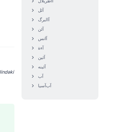
آاطریلال
آئل
آالبرگ
آئن
آانس
آءة
آئین
آئینه
آب
آب‌آسیا