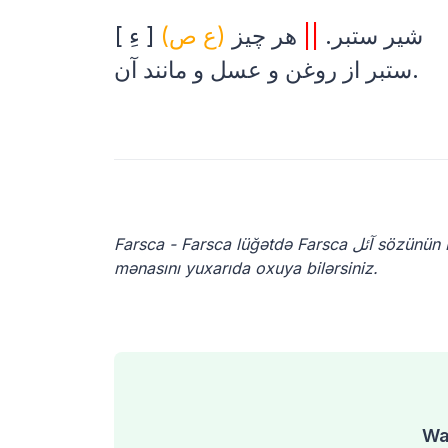
[ ءِ ]
(ع ص)
هر چیز
||
شیر ستبر.
ستبر از روغن و عسل و مانند آن.
Farsca - Farsca lüğətdə Farsca آئل sözünün Farsca mənası nədir? Farsca dilindəki آئل sözünün Farsca dilindəki
mənasını yuxarıda oxuya bilərsiniz.
Was