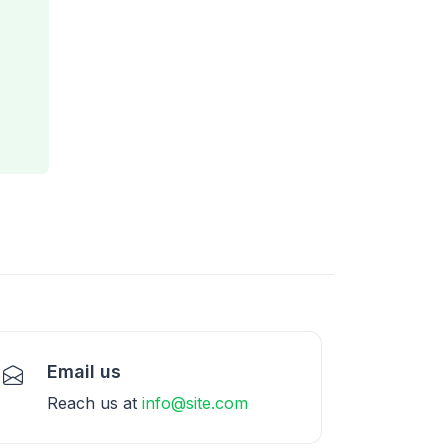
Email us
Reach us at
info@site.com