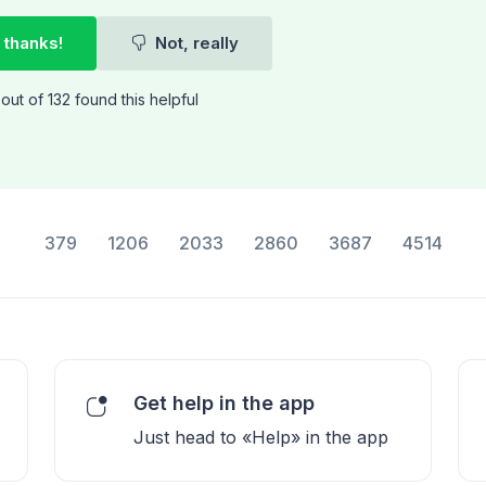
 thanks!
Not, really
out of 132 found this helpful
379
1206
2033
2860
3687
4514
Get help in the app
Just head to «Help» in the app