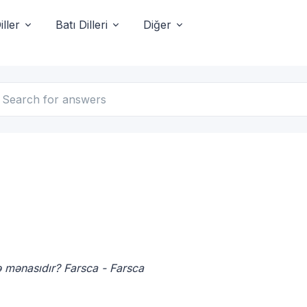
ller
Batı Dilleri
Diğer
dir, Farsca nə məna gəlir, Farsca آئل nə mənasıdır? Farsca - Farsca