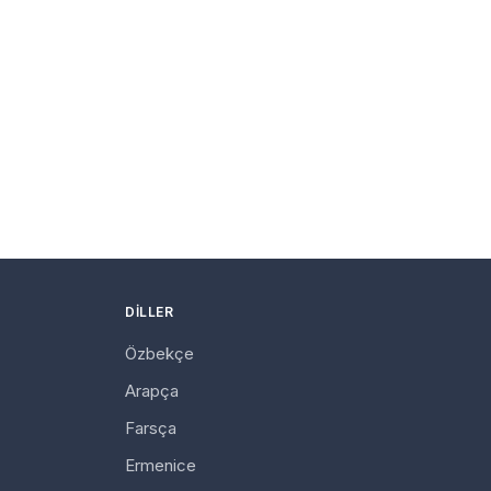
DILLER
Özbekçe
Arapça
Farsça
Ermenice