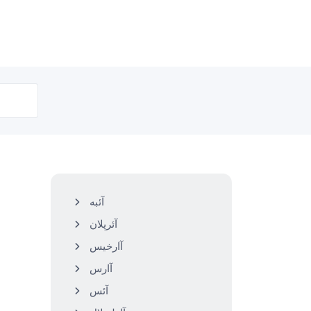
آئبه
آئرپلان
آارخیس
آارس
آئس