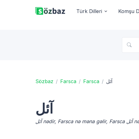
Türk Dilleri
Komşu Di
Sözbaz
Farsca
Farsca
آئل
آئل
آئل nə