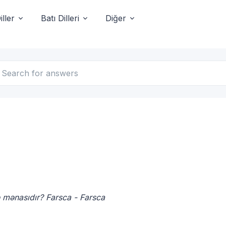
ller
Batı Dilleri
Diğer
آب nədir, Farsca nə məna gəlir, Farsca آب sıdır? Farsca - Farsca