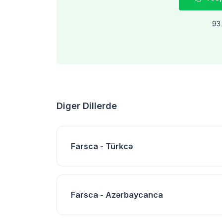
93 
Diger Dillerde
Farsca - Türkcə
Farsca - Azərbaycanca