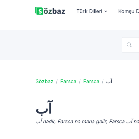
Türk Dilleri
Komşu Di
آب
Farsca
Farsca
Sözbaz
آب
nə məna