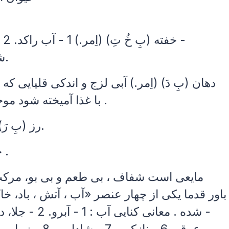
خفته (بِ خُ تِ) (اِمر.) 1 - آب راکد. 2 - ژاله . 3 - برف . 4 - تگرگ . یخ . 5 -
شیشه ، بلور. 6 - شمشیر (در غلاف ).
دهان (بِ دَ) (اِمر.) آبی لزج و اندکی قلیایی ک
با غذا آمیخته شود موجب سهولت هضم آن می گردد، بزاق .
رز (بِ رَ)(اِمر.) 1 - شراب ، می . 2 - آب زهر.
خانه (نِ) (اِمر.) مستراح ، مبرز، مبال .
[ په . ] ( اِ.) مایعی است شفاف ، بی طعم و بی بو
روژن ؛ o 2 H ، در باور قدما یکی از چهار عنصر «آب ، آتش ،
شده . معانی کنایی آب : 1 - آبرو. 2 - جلا، درخشندگی . 3 - رونق . 4 - اشک . 5 -