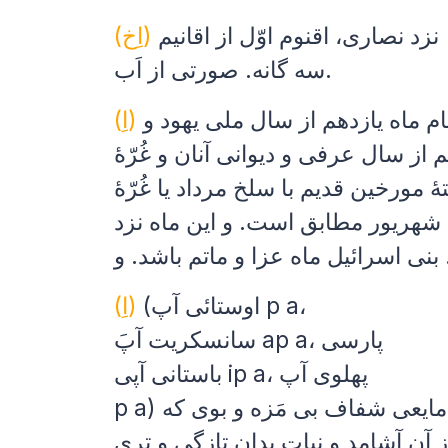
نزد نصاری، اقنوم اوّل از اقانیم
(اِخ)
سه گانه. صورتی از اَب.
ام ماه یازدهم از سال ملی یهود و
(اِ)
 از سال عرفی و دیوانی آنان و غُرّهٔ
هٔ مورخین قدیم با سلخ مرداد یا غُرّهٔ
شهریور مطابق است. و این ماه نزد
 باشد. و ...
(اوستائی آپ p a،
(اِ)
سانسکریت آپَ ap a، پارسی
باستانی آپی ip a، پهلوی آپ
p a) مایعی شفاف بی مَزه و بوی که
ز آن آشامد و نبات بدان تازگی و تری