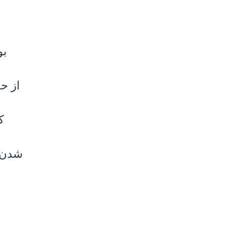
بو
از ح
ک
شدن .