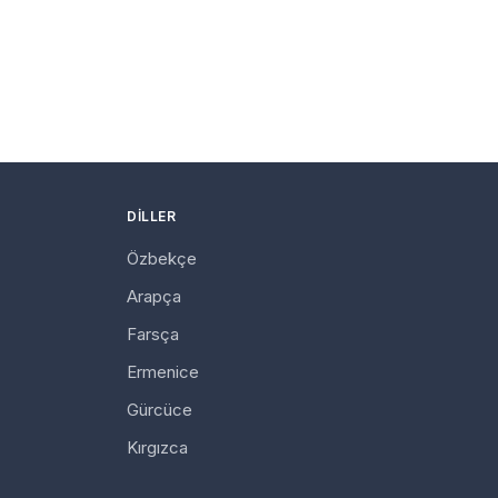
DILLER
Özbekçe
Arapça
Farsça
Ermenice
Gürcüce
Kırgızca