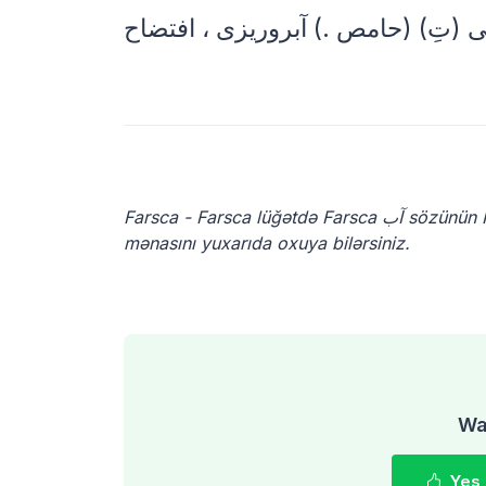
Farsca - Farsca lüğətdə Farsca آب sözünün Farsca mənası nədir? Farsca dilindəki آب sözünün Farsca dilindəki
mənasını yuxarıda oxuya bilərsiniz.
Was
Yes,