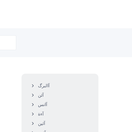
آالبرگ
آئن
آانس
آءة
آئین