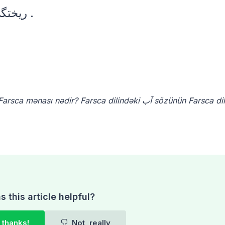
ریختگی (تِ) (حامص .) آبروریزی ، افتضاح .
 this article helpful?
 thanks!
Not, really