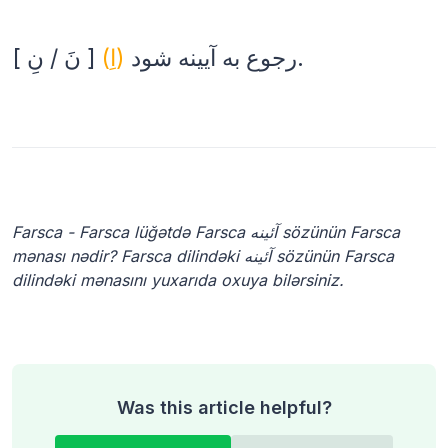
رجوع به آیینه شود.
(اِ)
[ نَ / نِ ]
Farsca - Farsca lüğətdə Farsca آئینه sözünün Farsca
mənası nədir? Farsca dilindəki آئینه sözünün Farsca
dilindəki mənasını yuxarıda oxuya bilərsiniz.
Was this article helpful?