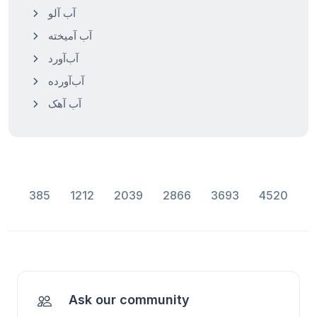
آب آلو
آب آمیخته
آب‌آورد
آب‌آورده
آب آهک
385
1212
2039
2866
3693
4520
Ask our community