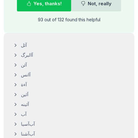
Yes, thanks!
Not, really
93 out of 132 found this helpful
آئل
آالبرگ
آئن
آانس
آءة
آئین
آئینه
آب
آب‌آسیا
آب‌آشنا