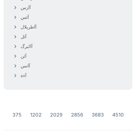
آارس
آئس
آاطریلال
آئل
آالبرگ
آئن
آانس
آءة
375
1202
2029
2856
3683
4510