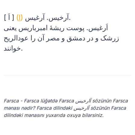
آرخیس. آرغیس.
(اِ)
[ اَ ]
اَرغیس. پوست ریشهٔ امبرباریس یعنی
زرشک و در دمشق و مصر آن را عودالریح
خوانند.
Farsca - Farsca lüğətdə Farsca آارخیس sözünün Farsca
mənası nədir? Farsca dilindəki آارخیس sözünün Farsca
dilindəki mənasını yuxarıda oxuya bilərsiniz.