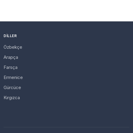
DILLER
Özbekçe
Arapça
Farsça
Ermenice
Gürcüce
Kırgızca