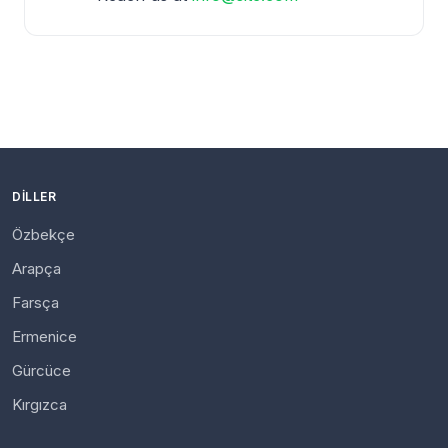
DILLER
Özbekçe
Arapça
Farsça
Ermenice
Gürcüce
Kırgızca