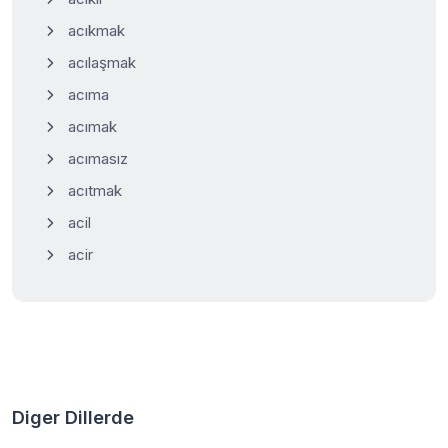
acıkmak
acılaşmak
acıma
acımak
acımasız
acıtmak
acil
acir
Diger Dillerde