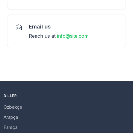
Email us
Reach us at
info@site.com
DILLER
Özbekçe
Arapça
Farsça