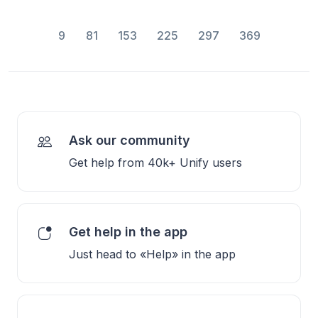
9
81
153
225
297
369
Ask our community
Get help from 40k+ Unify users
Get help in the app
Just head to «Help» in the app