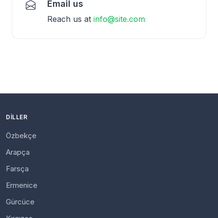
Email us
Reach us at
info@site.com
DILLER
Özbekçe
Arapça
Farsça
Ermenice
Gürcüce