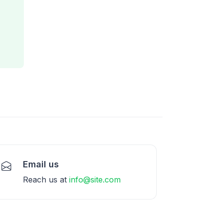
Email us
Reach us at
info@site.com