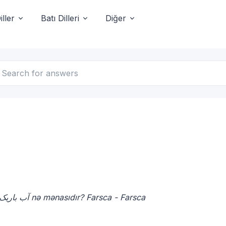
ller
Batı Dilleri
Diğer
آب باریک nədir, Farsca nə məna gəlir, Farsca آب باریک nə mənasıdır? Farsca - Farsca