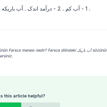
(اِمر.) 1 - آب کم . 2 - درآمد اندک . آب باریکه (کِ) (اِمر.) (عا.) نک آب باریک .
ərsiniz.
 this article helpful?