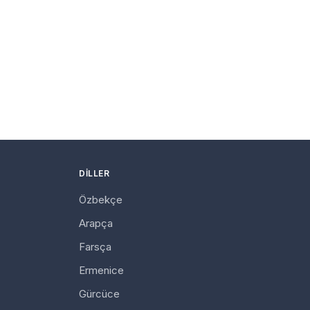
DILLER
Özbekçe
Arapça
Farsça
Ermenice
Gürcüce