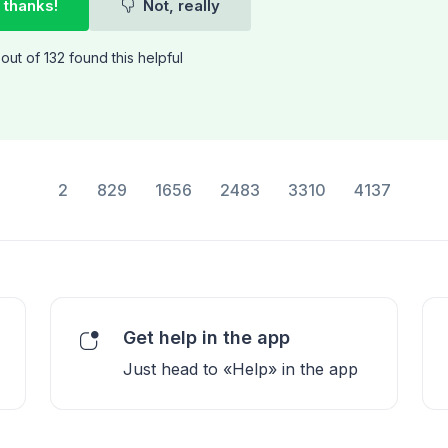
 thanks!
Not, really
out of 132 found this helpful
2
829
1656
2483
3310
4137
Get help in the app
Just head to «Help» in the app