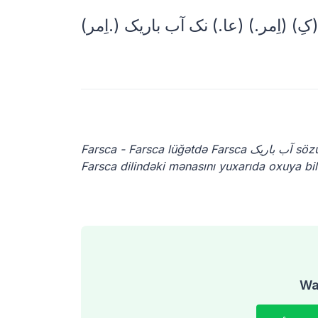
Farsca - Farsca lüğətdə Farsca آب باریک sözünün Farsca mənası nədir? Farsca dilindəki آب باریک sözünün
Farsca dilindəki mənasını yuxarıda oxuya bil
Was