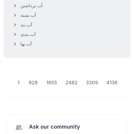
آب برداشتن
آب بسته
آب بند
آب بندی
آب بها
1
828
1655
2482
3309
4136
Ask our community