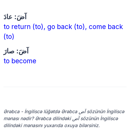
آضَ: عادَ
to return (to), go back (to), come back
(to)
آضَ: صارَ
to become
Ərəbca - İngiliscə lüğətdə Ərəbca آض sözünün İngiliscə
mənası nədir? Ərəbca dilindəki آض sözünün İngiliscə
dilindəki mənasını yuxarıda oxuya bilərsiniz.