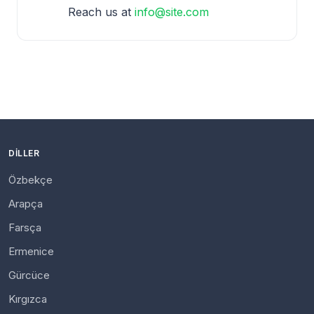
Reach us at
info@site.com
DILLER
Özbekçe
Arapça
Farsça
Ermenice
Gürcüce
Kırgızca