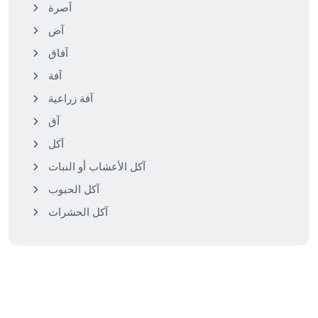
آصرة
آض
آفاق
آفة
آفة زراعية
آق
آكل
آكل الأعشاب أو النبات
آكل الحبوب
آكل الحشرات