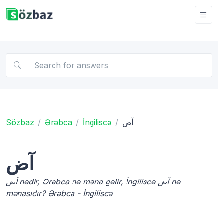
Sözbaz
Ərəbca
İngiliscə
آض
آض
آض nədir, Ərəbca nə məna gəlir, İngiliscə آض nə
mənasıdır? Ərəbca - İngiliscə