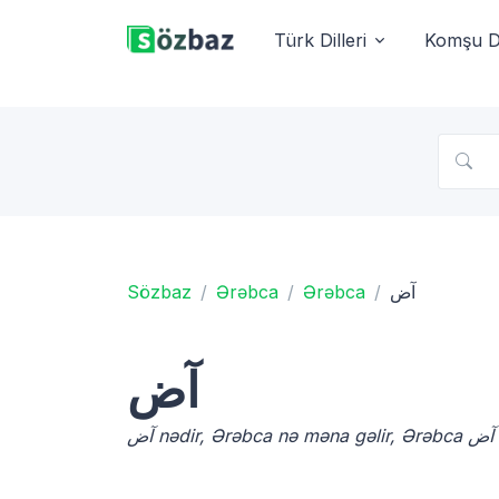
Türk Dilleri
Komşu Di
Sözbaz
Ərəbca
Ərəbca
آض
آض
ض