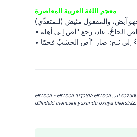
معجم اللغة العربية المعاصرة
، فهو آيض، والمفعول مئيض (للمتعدِّي
Ərəbca - Ərəbca lüğətdə Ərəbca آض sözünün Ərəbca mənası nədir? Ərəbca dilindəki آض sözünün Ərəbca
dilindəki mənasını yuxarıda oxuya bilərsiniz.