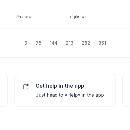
Ərəbca
İngiliscə
6
75
144
213
282
351
Get help in the app
Just head to «Help» in the app