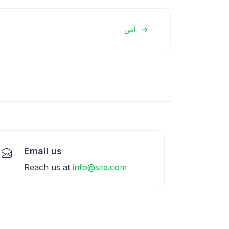
آض
Email us
Reach us at
info@site.com