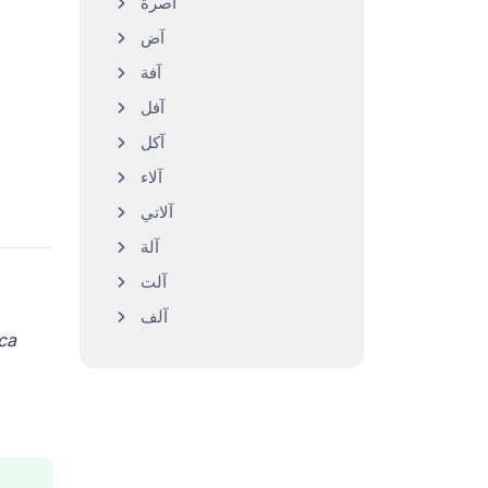
آصرة
آض
آفة
آفل
آكل
آلاء
آلاتي
آلة
آلت
آلف