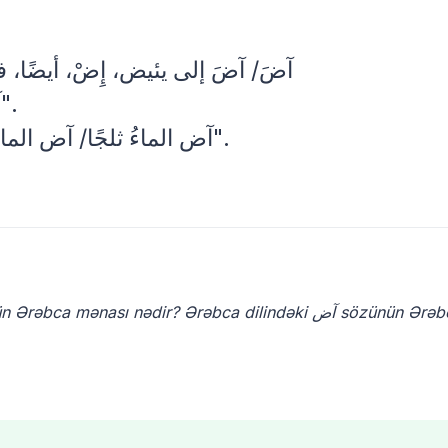
آضَ/ آضَ إلى يئيض، إِضْ، أيضًا)
• آض الحاجُّ: عاد، رجع "آض إلى أهله".
• آض الماءُ ثلجًا/ آض الماءُ إلى ثلج: صار "آض الخشبُ فحمًا".