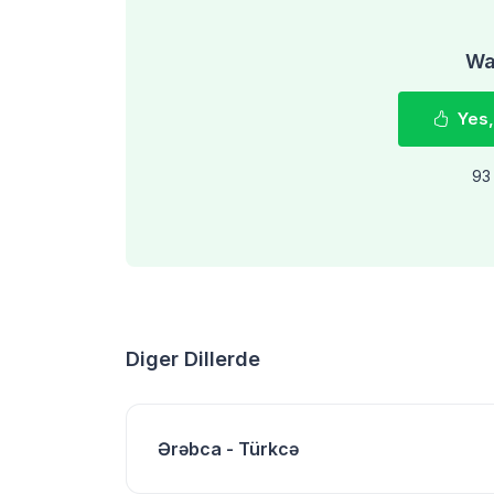
Was
Yes,
93 
Diger Dillerde
Ərəbca - Türkcə