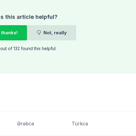
 this article helpful?
 thanks!
Not, really
out of 132 found this helpful
Ərəbca
Türkcə