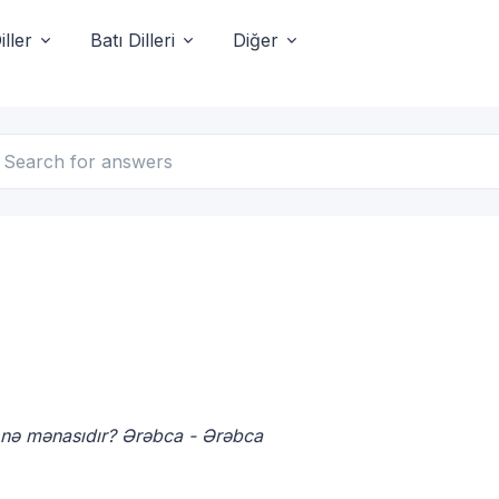
ller
Batı Dilleri
Diğer
آ nədir, Ərəbca nə məna gəlir, Ərəbca آض nə mənasıdır? Ərəbca - Ərəbca