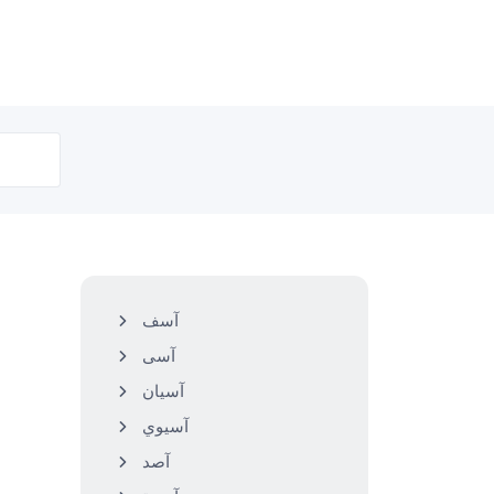
آسف
آسى
آسيان
آسيوي
آصد