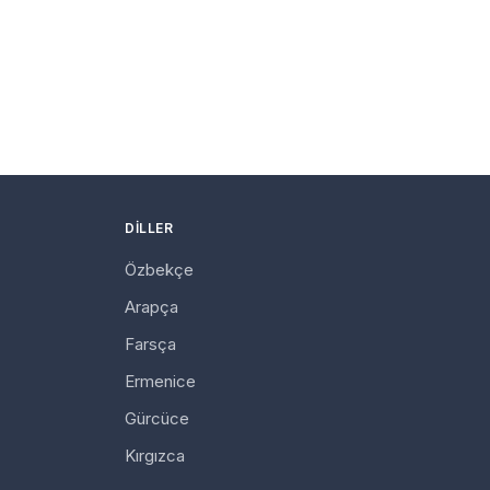
DILLER
Özbekçe
Arapça
Farsça
Ermenice
Gürcüce
Kırgızca