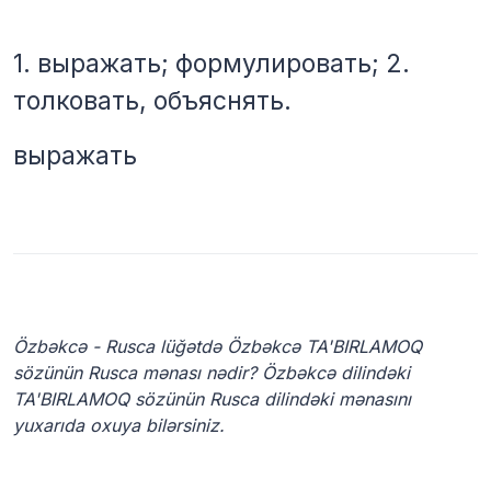
1. выражать; формулировать; 2.
толковать, объяснять.
выражать
Özbəkcə - Rusca lüğətdə Özbəkcə TA'BIRLAMOQ
sözünün Rusca mənası nədir? Özbəkcə dilindəki
TA'BIRLAMOQ sözünün Rusca dilindəki mənasını
yuxarıda oxuya bilərsiniz.