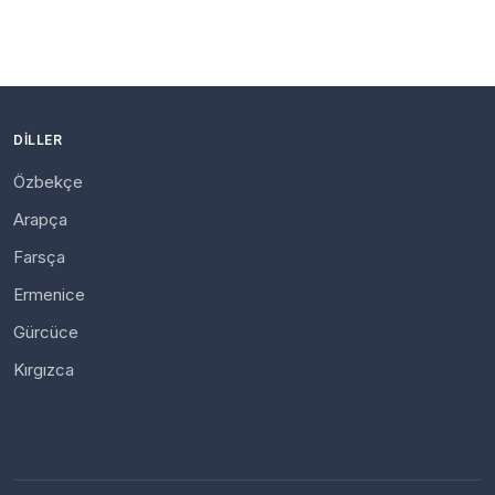
DILLER
Özbekçe
Arapça
Farsça
Ermenice
Gürcüce
Kırgızca