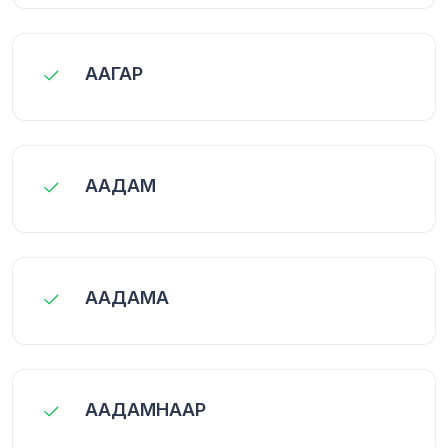
ААГАР
ААДАМ
ААДАМА
ААДАМНААР