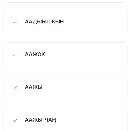
ААДЫЫШКЫН
ААЖОК
ААЖЫ
ААЖЫ-ЧАҢ