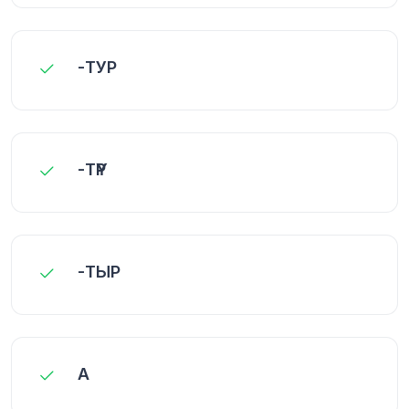
-ТУР
-ТҮР
-ТЫР
А