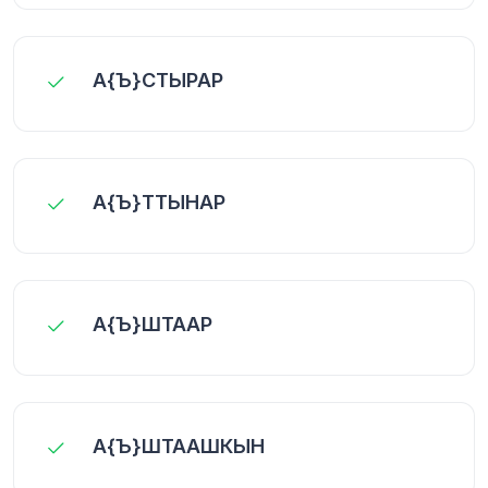
А{Ъ}СТЫРАР
А{Ъ}ТТЫНАР
А{Ъ}ШТААР
А{Ъ}ШТААШКЫН