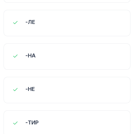
-ЛЕ
-НА
-НЕ
-ТИР