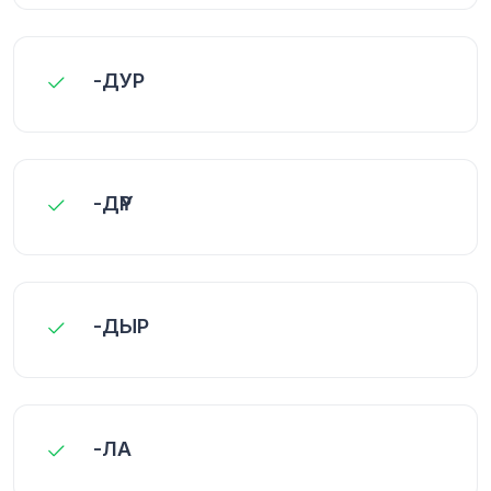
-ДУР
-ДҮР
-ДЫР
-ЛА