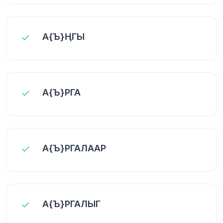
А{Ъ}ҢГЫ
А{Ъ}РГА
А{Ъ}РГАЛААР
А{Ъ}РГАЛЫГ