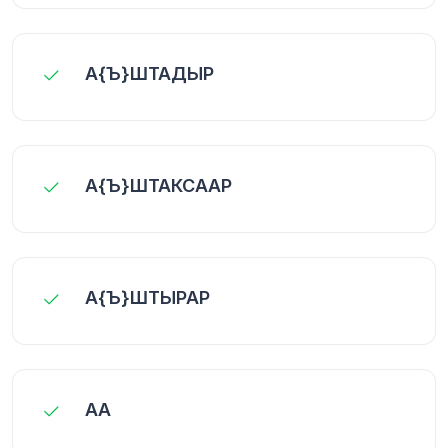
А{Ъ}ШТАДЫР
А{Ъ}ШТАКСААР
А{Ъ}ШТЫРАР
АА