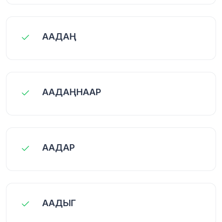
ААДАҢ
ААДАҢНААР
ААДАР
ААДЫГ