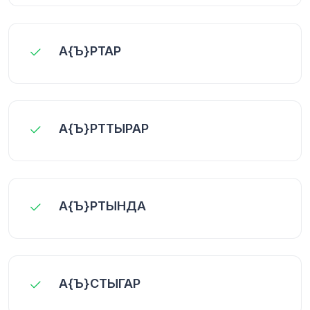
А{Ъ}РТАР
А{Ъ}РТТЫРАР
А{Ъ}РТЫНДА
А{Ъ}СТЫГАР