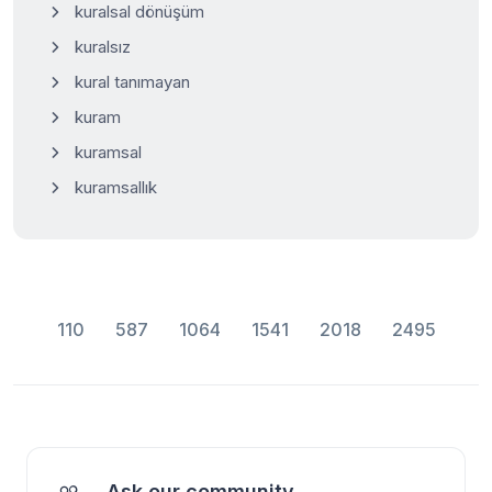
kuralsal dönüşüm
kuralsız
kural tanımayan
kuram
kuramsal
kuramsallık
110
587
1064
1541
2018
2495
Ask our community