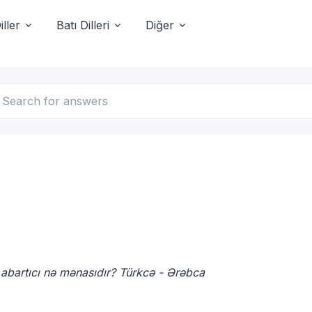
ller
Batı Dilleri
Diğer
 abartıcı nə mənasıdır? Türkcə - Ərəbca