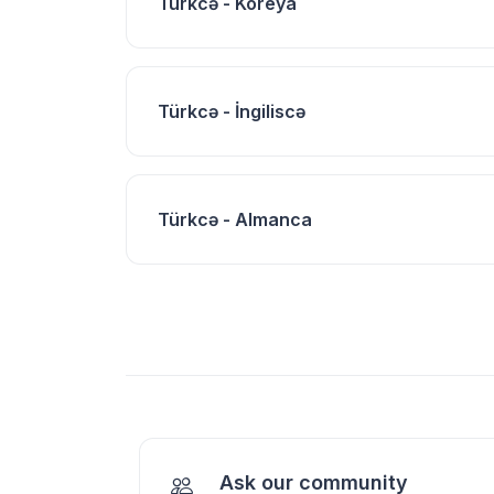
Türkcə - Koreya
Türkcə - İngiliscə
Türkcə - Almanca
Ask our community