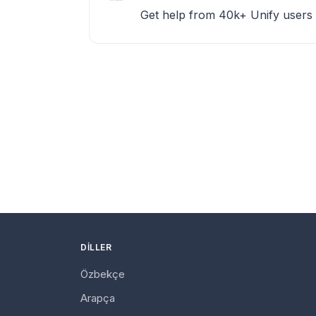
Get help from 40k+ Unify users
DILLER
Özbekçe
Arapça