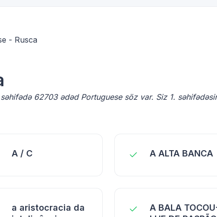
se - Rusca
a
səhifədə 62703 ədəd Portuguese söz var. Siz 1. səhifədəsin
A / C
A ALTA BANCA
a aristocracia da
A BALA TOCOU