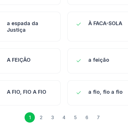
a espada da
À FACA-SOLA
Justiça
A FEIÇÃO
a feição
A FIO, FIO A FIO
a fio, fio a fio
1
2
3
4
5
6
7