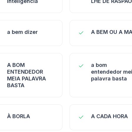
inteligência
LHE DE RASPÃO
a bem dizer
A BEM OU A M
A BOM
a bom
ENTENDEDOR
entendedor me
MEIA PALAVRA
palavra basta
BASTA
À BORLA
A CADA HORA