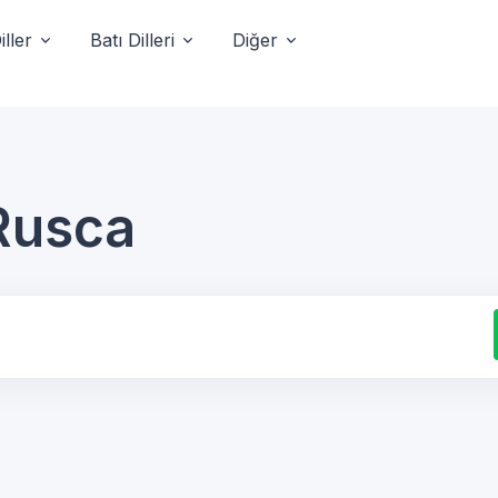
ller
Batı Dilleri
Diğer
Rusca