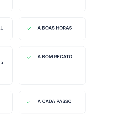
AL
A BOAS HORAS
A BOM RECATO
ia
A CADA PASSO