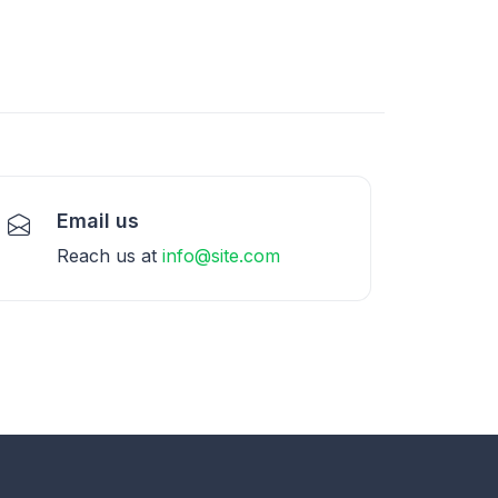
Email us
Reach us at
info@site.com