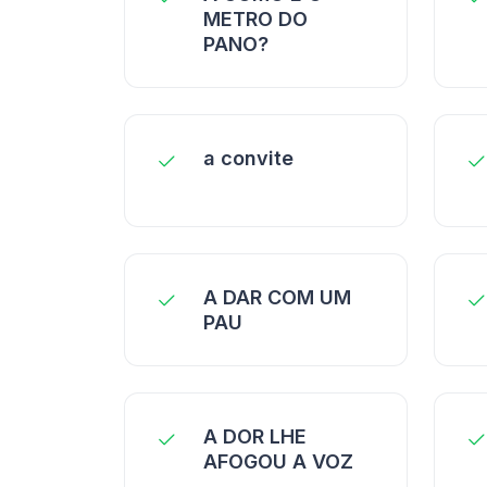
METRO DO
PANO?
a convite
A DAR COM UM
PAU
A DOR LHE
AFOGOU A VOZ