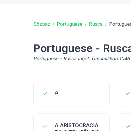
Sözbaz
Portuguese
Rusca
Portugue
Portuguese - Rusc
Portuguese - Rusca lüğət, Ümumilikdə 1046 
A
A ARISTOCRACIA