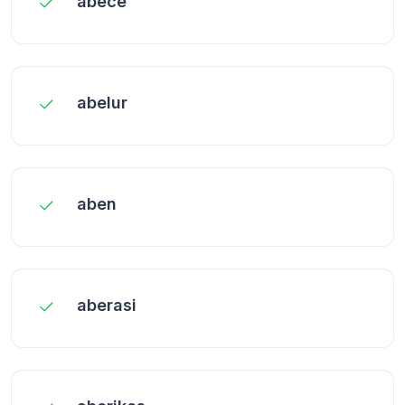
abece
abelur
aben
aberasi