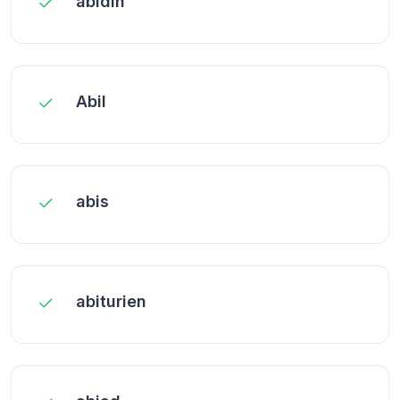
abidin
Abil
abis
abiturien