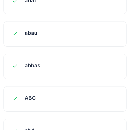
abat
abau
abbas
ABC