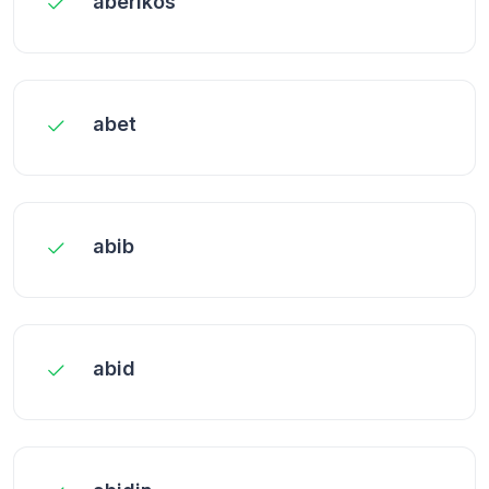
aberikos
abet
abib
abid