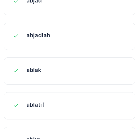
abjad
abjadiah
ablak
ablatif