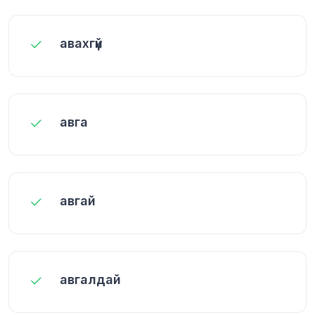
авахгүй
авга
авгай
авгалдай