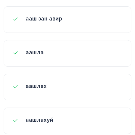
ааш зан авир
аашла
аашлах
аашлахуй