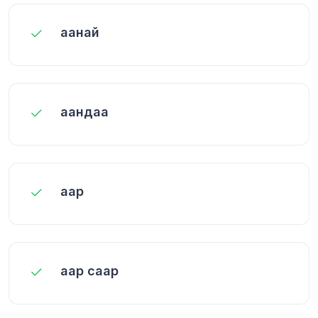
аанай
аандаа
аар
аар саар