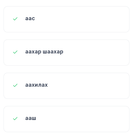
аас
аахар шаахар
аахилах
ааш