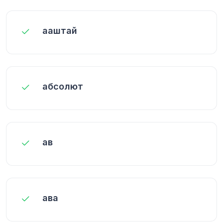
ааштай
абсолют
ав
ава