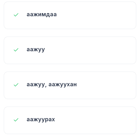
аажимдаа
аажуу
аажуу, аажуухан
аажуурах