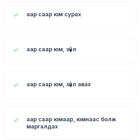
аар саар юм сурах
аар саар юм, зүйл
аар саар юм, зүйл авах
аар саар юмаар, юмнаас болж
маргалдах