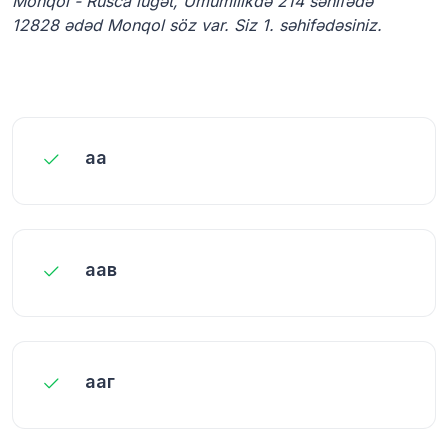
Monqol - Rusca lüğət, Ümumilikdə 214 səhifədə
12828 ədəd Monqol söz var. Siz 1. səhifədəsiniz.
аа
аав
ааг