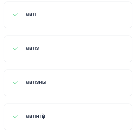
аал
аалз
аалзны
аалигүй