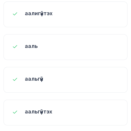
аалигүйтэх
ааль
аальгүй
аальгүйтэх