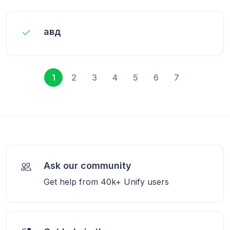
авд
1
2
3
4
5
6
7
Ask our community
Get help from 40k+ Unify users