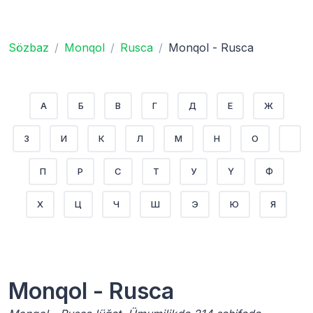
Sözbaz
Monqol
Rusca
Monqol - Rusca
А
Б
В
Г
Д
Е
Ж
З
И
К
Л
М
Н
О
П
Р
С
Т
У
Ү
Ф
Х
Ц
Ч
Ш
Э
Ю
Я
Monqol - Rusca