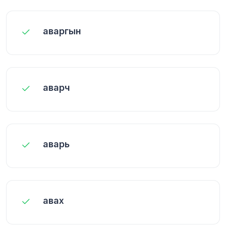
аваргын
аварч
аварь
авах