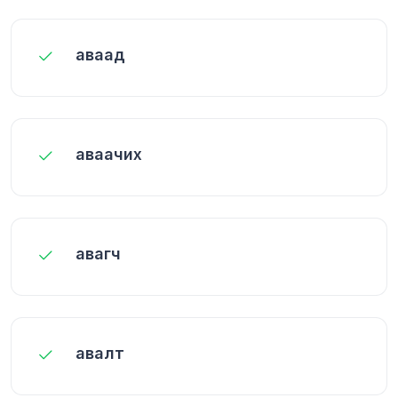
аваад
аваачих
авагч
авалт