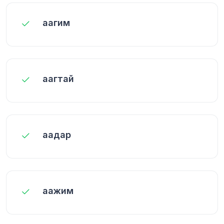
аагим
аагтай
аадар
аажим