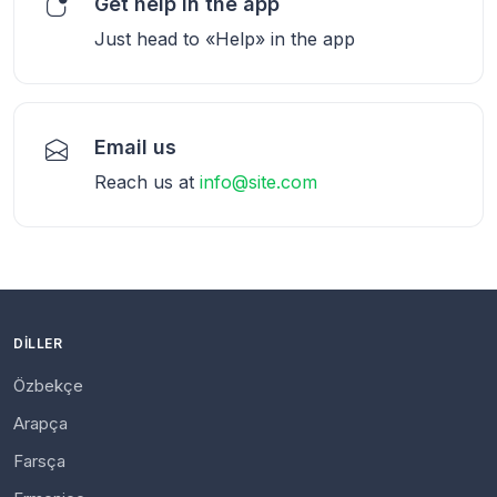
Get help in the app
Just head to «Help» in the app
Email us
Reach us at
info@site.com
DILLER
Özbekçe
Arapça
Farsça