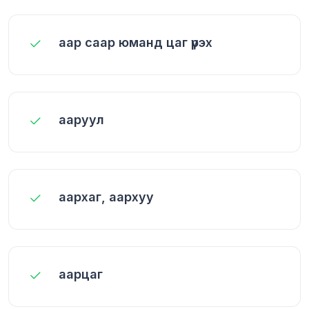
аар саар юманд цаг үрэх
ааруул
аархаг, аархуу
аарцаг