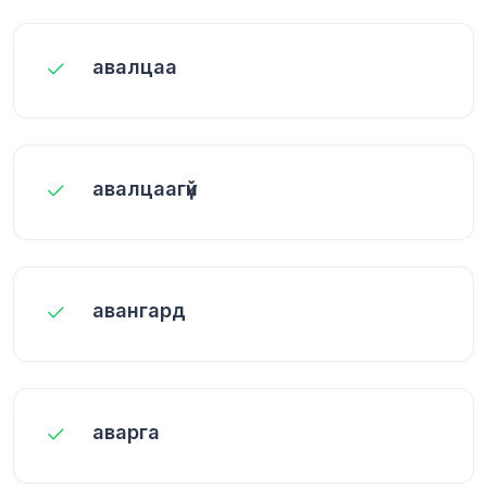
авалцаа
авалцаагүй
авангард
аварга