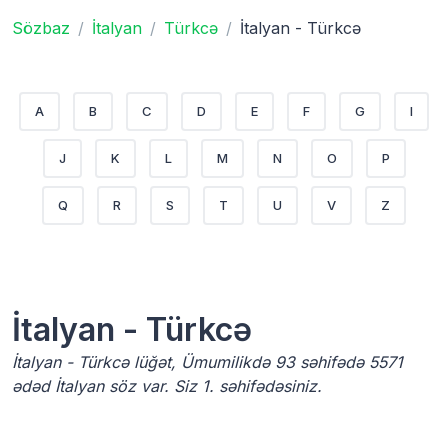
Sözbaz
İtalyan
Türkcə
İtalyan - Türkcə
A
B
C
D
E
F
G
I
J
K
L
M
N
O
P
Q
R
S
T
U
V
Z
İtalyan - Türkcə
İtalyan - Türkcə lüğət, Ümumilikdə 93 səhifədə 5571
ədəd İtalyan söz var. Siz 1. səhifədəsiniz.