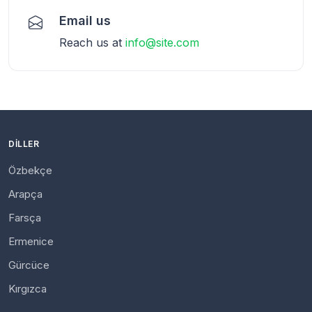
Email us
Reach us at
info@site.com
DILLER
Özbekçe
Arapça
Farsça
Ermenice
Gürcüce
Kırgızca