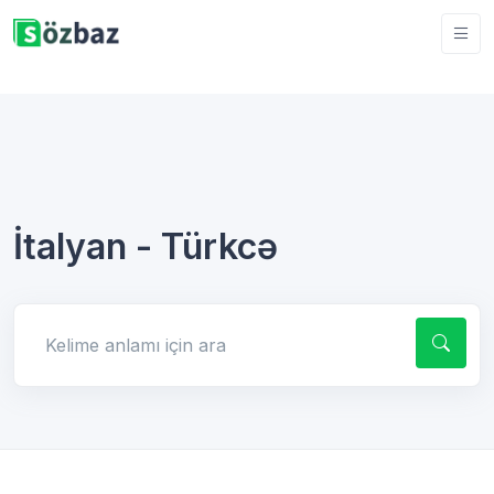
İtalyan - Türkcə
Kelime anlamı için ara