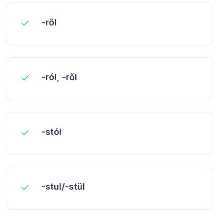
-ről
-ról, -ről
-stól
-stul/-stül