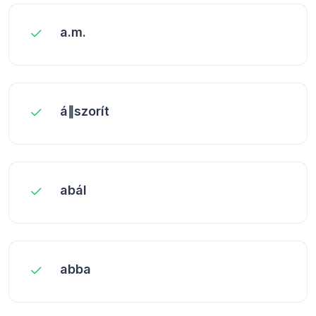
a.m.
á∥szorít
abál
abba