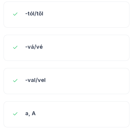
-tól/től
-vá/vé
-val/vel
a, A