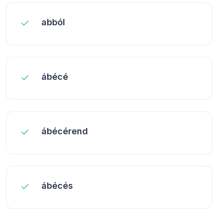
abból
ábécé
ábécérend
ábécés