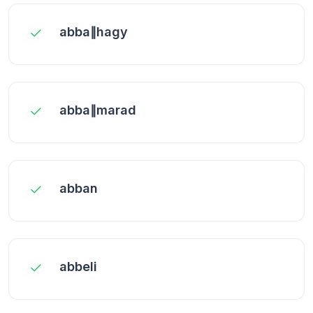
abba∥hagy
abba∥marad
abban
abbeli