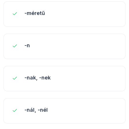
-méretű
-n
-nak, -nek
-nál, -nél