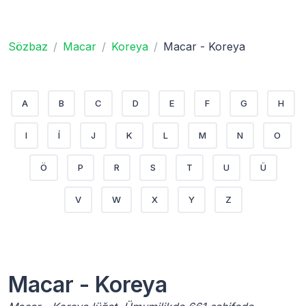
Sözbaz
Macar
Koreya
Macar - Koreya
A
B
C
D
E
F
G
H
I
Í
J
K
L
M
N
O
Ö
P
R
S
T
U
Ü
V
W
X
Y
Z
Macar - Koreya