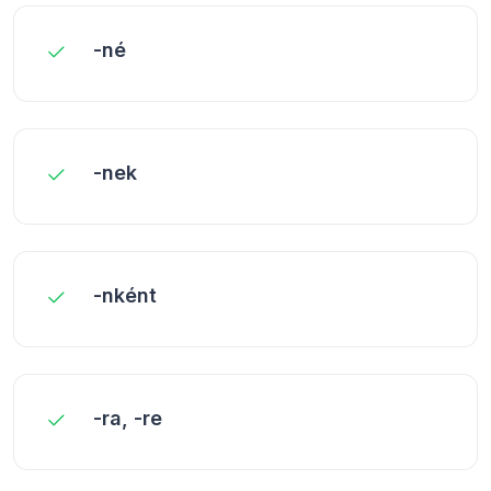
-né
-nek
-nként
-ra, -re