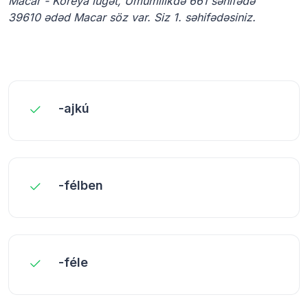
Macar - Koreya lüğət, Ümumilikdə 661 səhifədə
39610 ədəd Macar söz var. Siz 1. səhifədəsiniz.
-ajkú
-félben
-féle