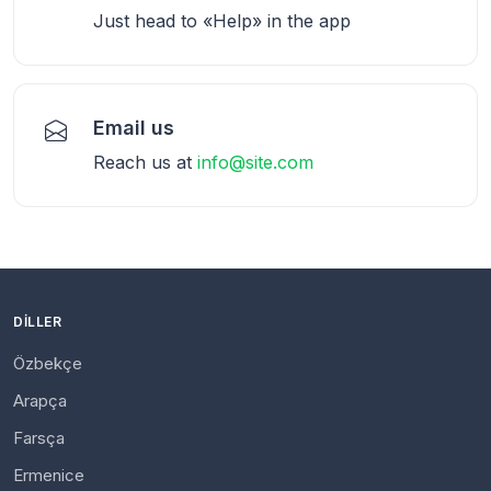
Just head to «Help» in the app
Email us
Reach us at
info@site.com
DILLER
Özbekçe
Arapça
Farsça
Ermenice