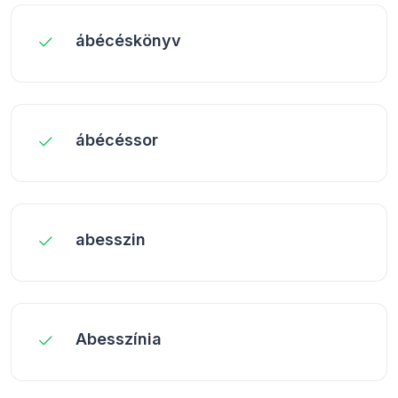
ábécéskönyv
ábécéssor
abesszin
Abesszínia