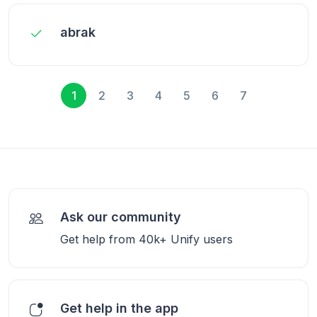
abrak
1
2
3
4
5
6
7
Ask our community
Get help from 40k+ Unify users
Get help in the app