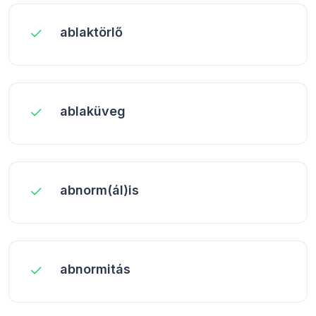
ablaktörlő
ablaküveg
abnorm(ál)is
abnormitás