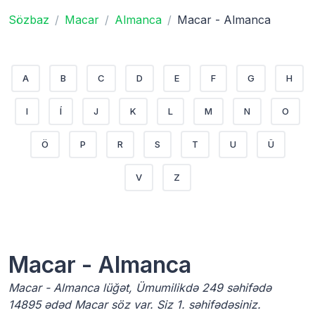
Sözbaz
Macar
Almanca
Macar - Almanca
A
B
C
D
E
F
G
H
I
Í
J
K
L
M
N
O
Ö
P
R
S
T
U
Ü
V
Z
Macar - Almanca
Macar - Almanca lüğət, Ümumilikdə 249 səhifədə
14895 ədəd Macar söz var. Siz 1. səhifədəsiniz.