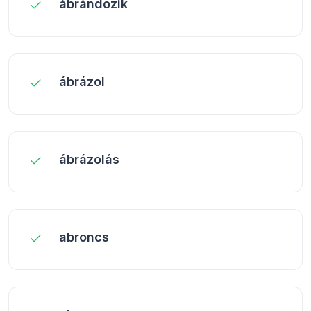
ábrándozik
ábrázol
ábrázolás
abroncs