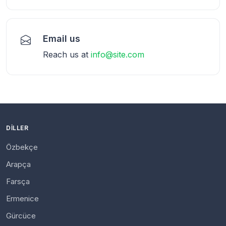
Email us
Reach us at
info@site.com
DILLER
Özbekçe
Arapça
Farsça
Ermenice
Gürcüce