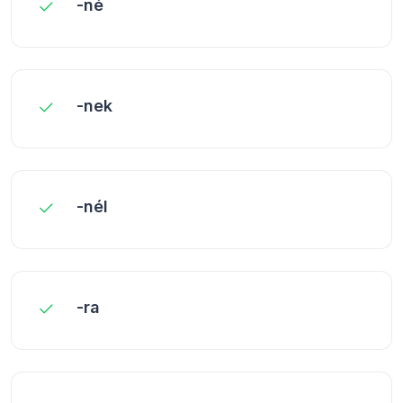
-né
-nek
-nél
-ra