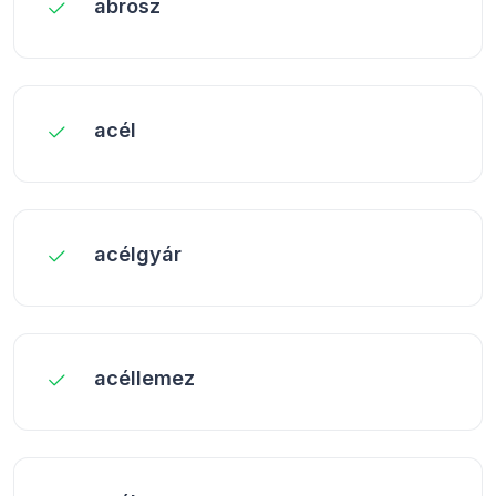
abrosz
acél
acélgyár
acéllemez