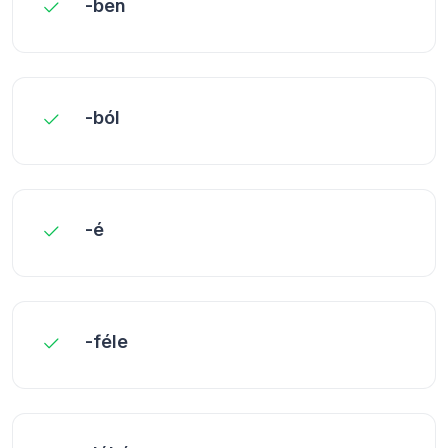
-ben
-ból
-é
-féle