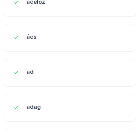
acéloz
ács
ad
adag