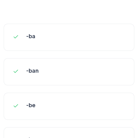
-ba
-ban
-be