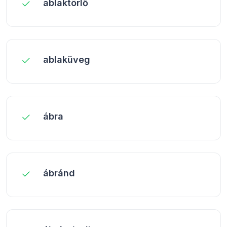
ablaktörlő
ablaküveg
ábra
ábránd