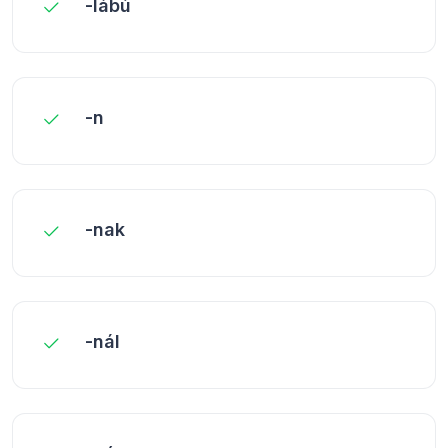
-lábú
-n
-nak
-nál