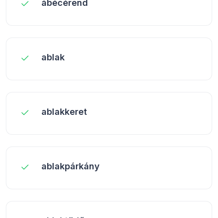
ábécérend
ablak
ablakkeret
ablakpárkány