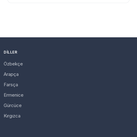
DILLER
Özbekçe
Arapça
Farsça
Ermenice
Gürcüce
Kırgızca