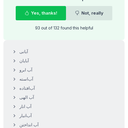
Yes, thanks!
Not, really
93 out of 132 found this helpful
آبانی
آبایان
آب ابرو
آب‌استه
آب‌افتاده
آب الهی
آب انار
آب‌انبار
آب انداختن