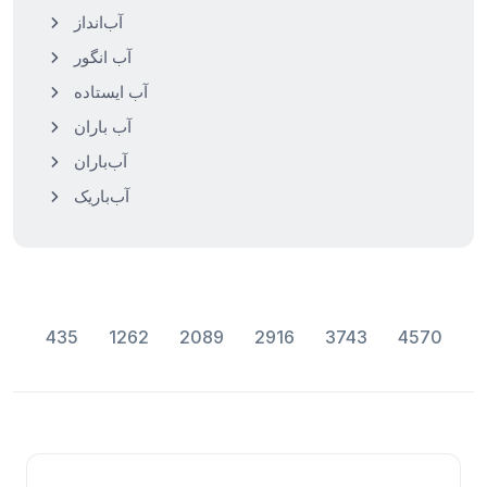
آب‌انداز
آب انگور
آب ایستاده
آب باران
آب‌باران
آب‌باریک
435
1262
2089
2916
3743
4570