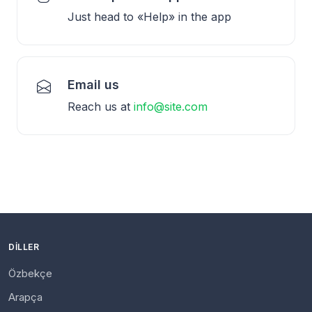
Just head to «Help» in the app
Email us
Reach us at
info@site.com
DILLER
Özbekçe
Arapça