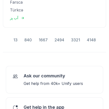
Farsca
Türkcə
آب پز
13
840
1667
2494
3321
4148
Ask our community
Get help from 40k+ Unify users
Get help in the app