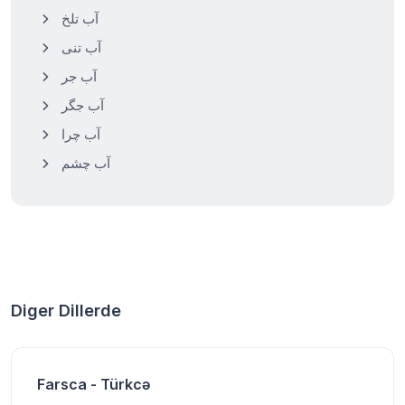
آب تلخ
آب تنی
آب جر
آب جگر
آب چرا
آب چشم
Diger Dillerde
Farsca - Türkcə