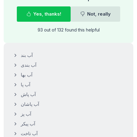
Yes, thanks!
Not, really
93 out of 132 found this helpful
آب بند
آب بندی
آب بها
آب پا
آب پاش
آب پاشان
آب پز
آب پیکر
آب تاخت