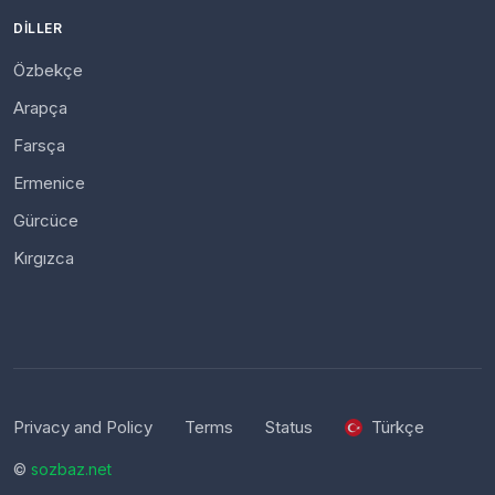
DILLER
Özbekçe
Arapça
Farsça
Ermenice
Gürcüce
Kırgızca
Privacy and Policy
Terms
Status
Türkçe
©
sozbaz.net