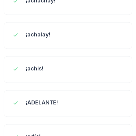
¡achachay!
¡achalay!
¡achis!
¡ADELANTE!