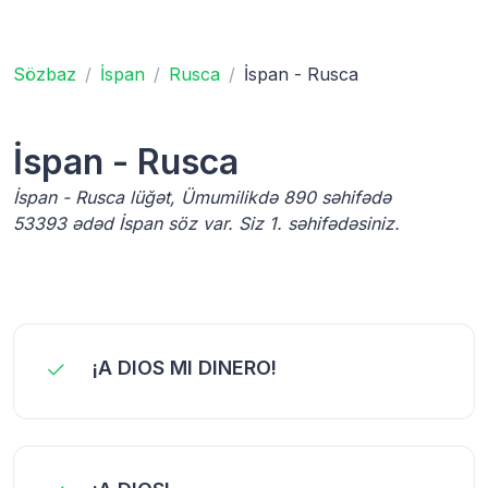
Sözbaz
İspan
Rusca
İspan - Rusca
İspan - Rusca
İspan - Rusca lüğət, Ümumilikdə 890 səhifədə
53393 ədəd İspan söz var. Siz 1. səhifədəsiniz.
¡A DIOS MI DINERO!