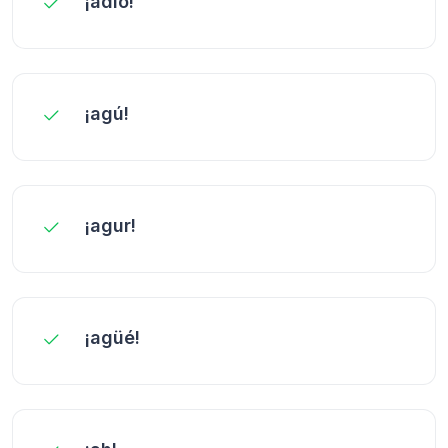
¡adío!
¡agú!
¡agur!
¡agüé!