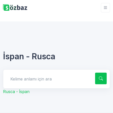
İspan - Rusca
Kelime anlamı için ara
Rusca - İspan