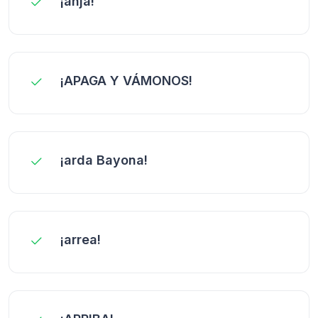
¡anjá!
¡APAGA Y VÁMONOS!
¡arda Bayona!
¡arrea!