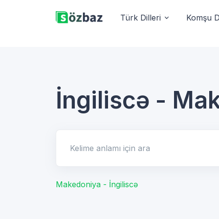
Türk Dilleri
Komşu Di
İngiliscə - Ma
Kelime anlamı için ara
Makedoniya - İngiliscə