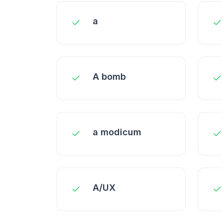
a
A bomb
a modicum
A/UX