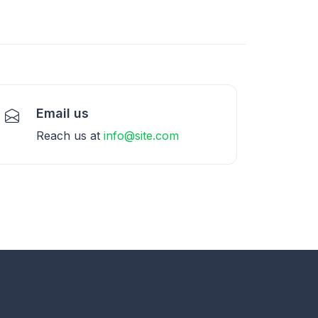
Email us
Reach us at
info@site.com