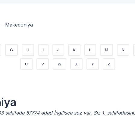
cə - Makedoniya
G
H
I
J
K
L
M
N
U
V
W
X
Y
Z
niya
 səhifədə 57774 ədəd İngiliscə söz var. Siz 1. səhifədəsini