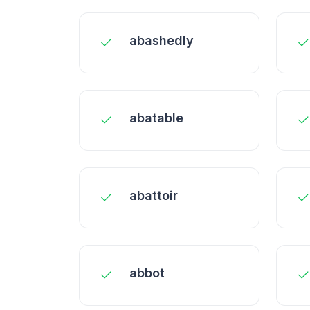
abashedly
abatable
abattoir
abbot