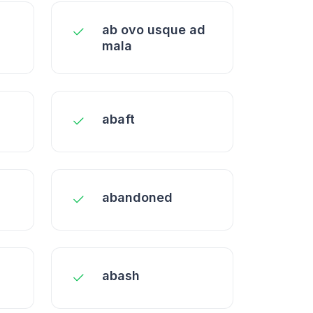
ab ovo usque ad
mala
abaft
abandoned
abash