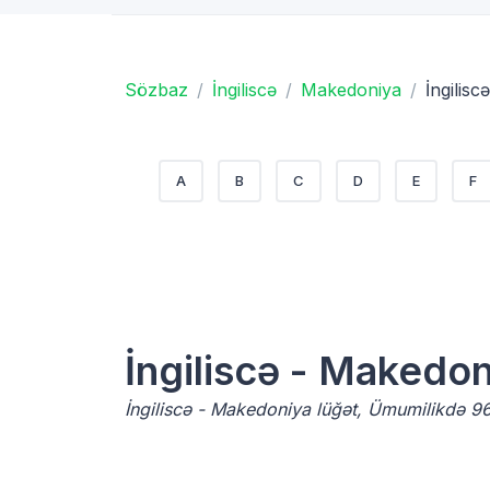
Sözbaz
İngiliscə
Makedoniya
İngilis
A
B
C
D
E
F
İngiliscə - Makedo
İngiliscə - Makedoniya lüğət, Ümumilikdə 963