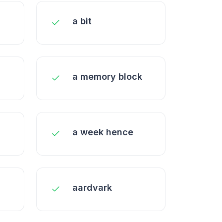
a bit
a memory block
a week hence
aardvark