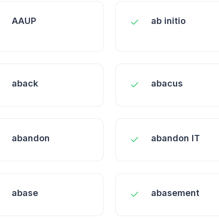
AAUP
ab initio
aback
abacus
abandon
abandon IT
abase
abasement