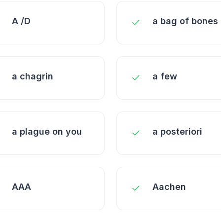
A /D
a bag of bones
a chagrin
a few
a plague on you
a posteriori
AAA
Aachen