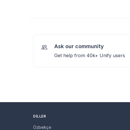
Ask our community
Get help from 40k+ Unify users
DILLER
Özbekçe