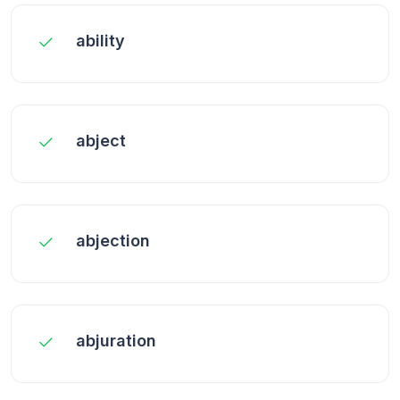
ability
abject
abjection
abjuration