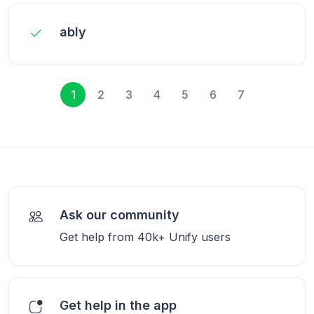
ably
1
2
3
4
5
6
7
Ask our community
Get help from 40k+ Unify users
Get help in the app