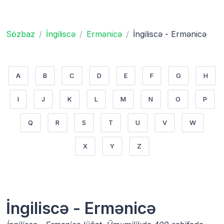
Sözbaz
İngiliscə
Ermənicə
İngiliscə - Ermənicə
A
B
C
D
E
F
G
H
I
J
K
L
M
N
O
P
Q
R
S
T
U
V
W
X
Y
Z
İngiliscə - Ermənicə