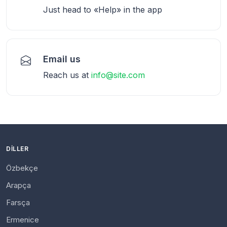
Just head to «Help» in the app
Email us
Reach us at
info@site.com
DILLER
Özbekçe
Arapça
Farsça
Ermenice