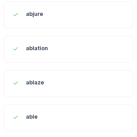
abjure
ablation
ablaze
able