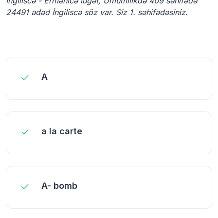
İngiliscə - Ermənicə lüğət, Ümumilikdə 409 səhifədə
24491 ədəd İngiliscə söz var. Siz 1. səhifədəsiniz.
A
a la carte
A- bomb