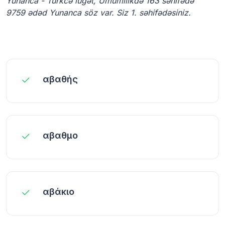
Yunanca - Türkcə lüğət, Ümumilikdə 163 səhifədə
9759 ədəd Yunanca söz var. Siz 1. səhifədəsiniz.
αβαθής
αβαθμο
αβάκιο