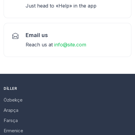
Just head to «Help» in the app
Email us
Reach us at
info@site.com
DILLER
Özbekçe
Arapça
Farsça
Ermenice