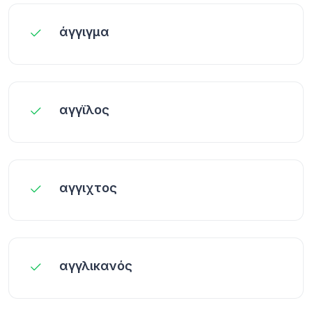
άγγιγμα
αγγϊλος
αγγιχτος
αγγλικανός