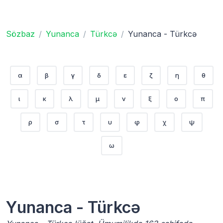
Sözbaz
Yunanca
Türkcə
Yunanca - Türkcə
α
β
γ
δ
ε
ζ
η
θ
ι
κ
λ
μ
ν
ξ
ο
π
ρ
σ
τ
υ
φ
χ
ψ
ω
Yunanca - Türkcə