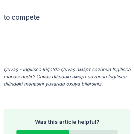
to compete
Çuvaş - İngiliscə lüğətdə Çuvaş ăмăрт sözünün İngiliscə
mənası nədir? Çuvaş dilindəki ăмăрт sözünün İngiliscə
dilindəki mənasını yuxarıda oxuya bilərsiniz.
Was this article helpful?