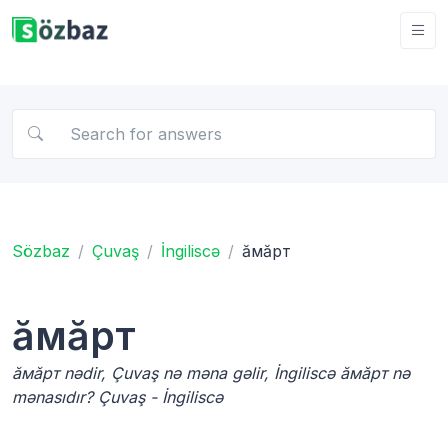
Sözbaz
Çuvaş
İngiliscə
ăмăрт
ăмăрт
ăмăрт nədir, Çuvaş nə məna gəlir, İngiliscə ăмăрт nə
mənasıdır? Çuvaş - İngiliscə