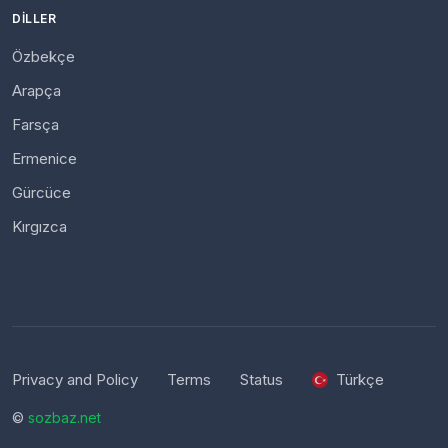
DILLER
Özbekçe
Arapça
Farsça
Ermenice
Gürcüce
Kırgızca
Privacy and Policy
Terms
Status
Türkçe
©
sozbaz.net