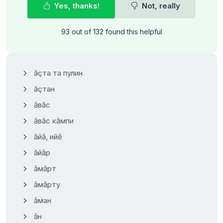
Yes, thanks!
Not, really
93 out of 132 found this helpful
ăçта та пулин
ăçтан
ăвăс
ăвăс кăмпи
ăйă, ийĕ
ăйăр
ăмăрт
ăмăрту
ăман
ăн