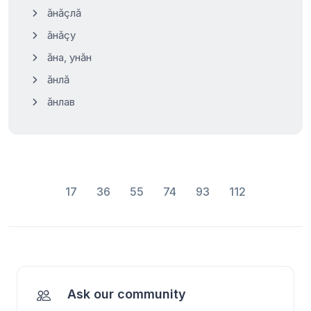
ăнăçлă
ăнăçу
ăна, унăн
ăнлă
ăнлав
17
36
55
74
93
112
Ask our community