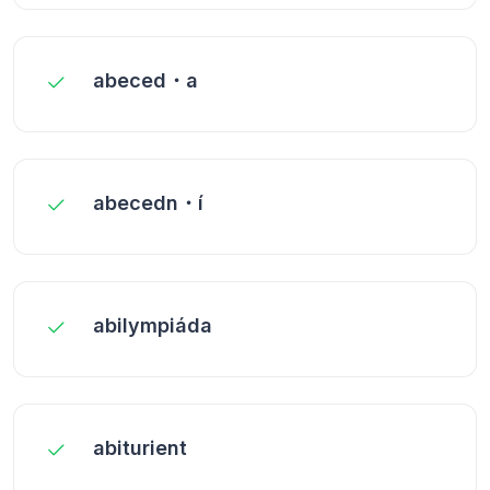
abeced・a
abecedn・í
abilympiáda
abiturient