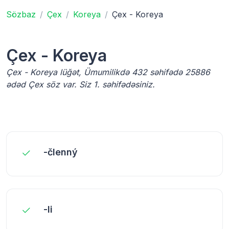
Sözbaz
Çex
Koreya
Çex - Koreya
Çex - Koreya
Çex - Koreya lüğət, Ümumilikdə 432 səhifədə 25886
ədəd Çex söz var. Siz 1. səhifədəsiniz.
-členný
-li