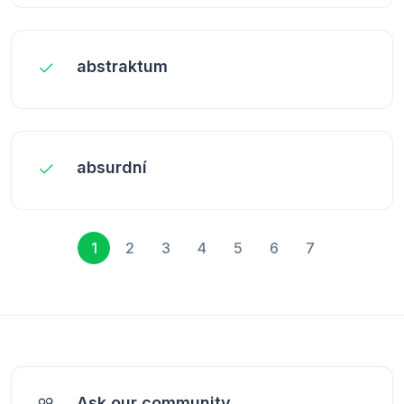
abstraktum
absurdní
1
2
3
4
5
6
7
Ask our community