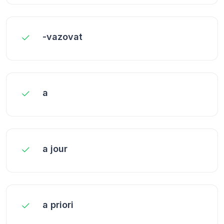
-vazovat
a
a jour
a priori