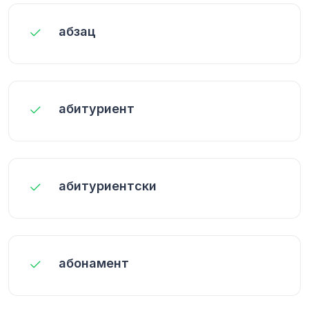
абзац
абитуриент
абитуриентски
абонамент