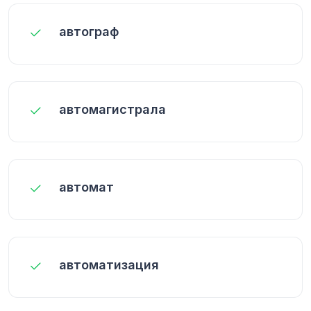
автограф
автомагистрала
автомат
автоматизация