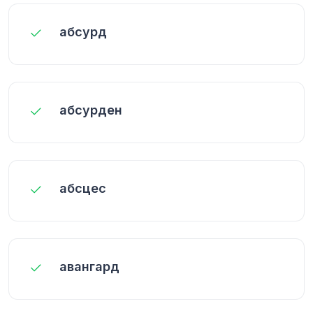
абсурд
абсурден
абсцес
авангард