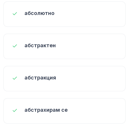
абсолютно
абстрактен
абстракция
абстрахирам се