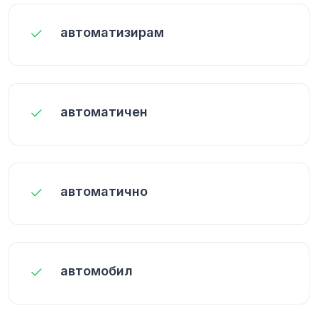
автоматизирам
автоматичен
автоматично
автомобил