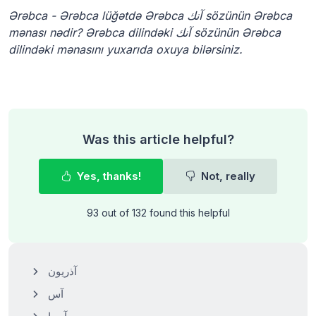
Ərəbca - Ərəbca lüğətdə Ərəbca آنك sözünün Ərəbca
mənası nədir? Ərəbca dilindəki آنك sözünün Ərəbca
dilindəki mənasını yuxarıda oxuya bilərsiniz.
Was this article helpful?
Yes, thanks!
Not, really
93 out of 132 found this helpful
آذريون
آس