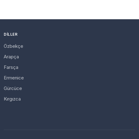
DILLER
Özbekçe
Arapça
Farsça
Ermenice
Gürcüce
Kırgızca