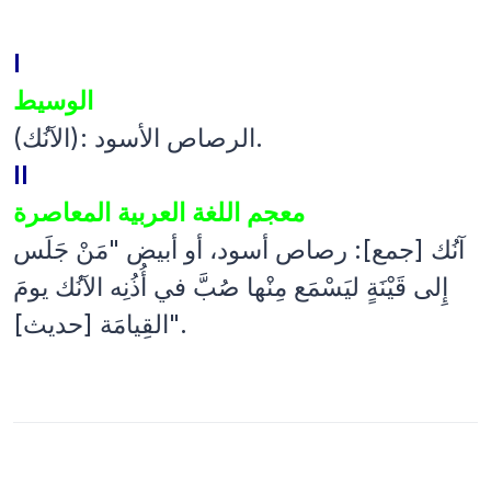
I
الوسيط
(الآنُك): الرصاص الأسود.
II
معجم اللغة العربية المعاصرة
آنُك [جمع]: رصاص أسود، أو أبيض "مَنْ جَلَس
إِلى قَيْنَةٍ ليَسْمَع مِنْها صُبَّ في أُذُنِه الآنُك يومَ
القِيامَة [حديث]".