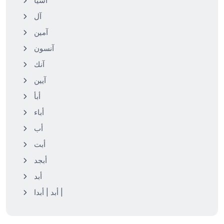
آسيا
آل
آمين
آنسون
آنك
آيين
أبأ
أباء
أب
أبت
أبجد
أبد
أبد | أبدا |