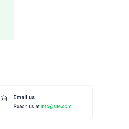
Email us
Reach us at
info@site.com