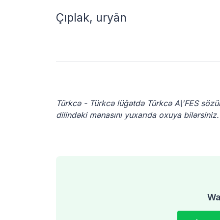
Çıplak, uryân
Türkcə - Türkcə lüğətdə Türkcə A\'FES sözü
dilindəki mənasını yuxarıda oxuya bilərsiniz.
Was