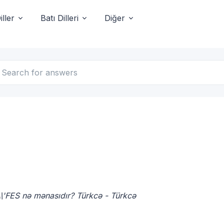
ller
Batı Dilleri
Diğer
A\'FES nə mənasıdır? Türkcə - Türkcə