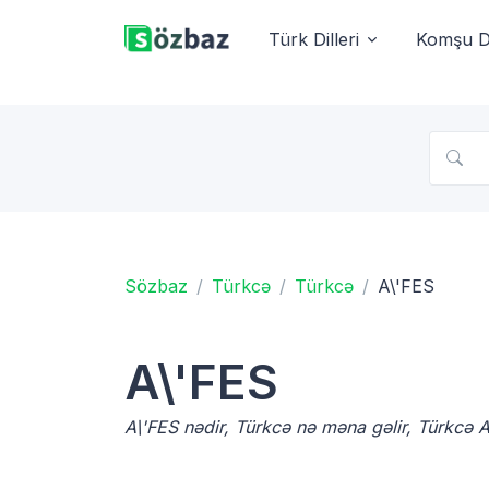
Türk Dilleri
Komşu Di
Sözbaz
Türkcə
Türkcə
A\'FES
A\'FES
A\'FES nədir, Türkcə nə məna gəlir, Türkcə 