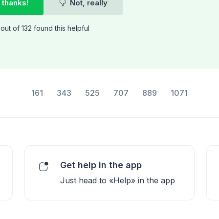
 thanks!
Not, really
out of 132 found this helpful
161
343
525
707
889
1071
Get help in the app
Just head to «Help» in the app