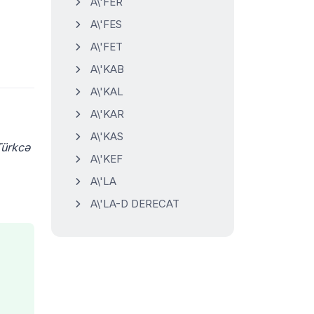
A\'FER
A\'FES
A\'FET
A\'KAB
A\'KAL
A\'KAR
A\'KAS
Türkcə
A\'KEF
A\'LA
A\'LA-D DERECAT