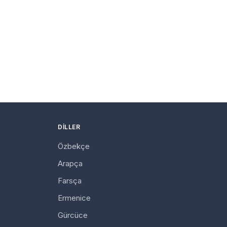
DILLER
Özbekçe
Arapça
Farsça
Ermenice
Gürcüce