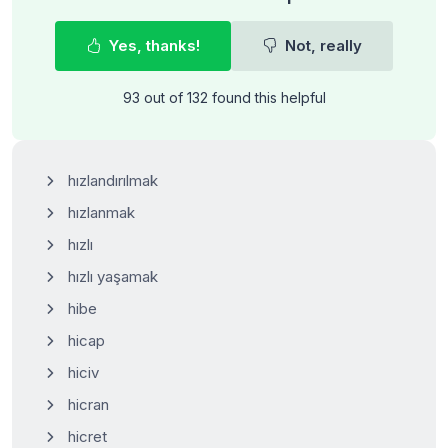
Yes, thanks!
Not, really
93 out of 132 found this helpful
hızlandırılmak
hızlanmak
hızlı
hızlı yaşamak
hibe
hicap
hiciv
hicran
hicret