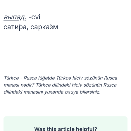
выпад.
-cvi
сати́ра, сарка́зм
Türkcə - Rusca lüğətdə Türkcə hiciv sözünün Rusca
mənası nədir? Türkcə dilindəki hiciv sözünün Rusca
dilindəki mənasını yuxarıda oxuya bilərsiniz.
Was this article helpful?