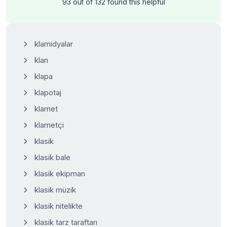
93 out of 132 found this helpful
klamidyalar
klan
klapa
klapotaj
klarnet
klarnetçi
klasik
klasik bale
klasik ekipman
klasik müzik
klasik nitelikte
klasik tarz taraftarı