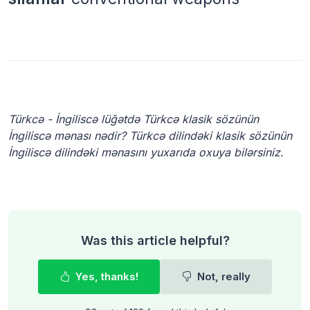
Türkcə - İngiliscə lüğətdə Türkcə klasik sözünün
İngiliscə mənası nədir? Türkcə dilindəki klasik sözünün
İngiliscə dilindəki mənasını yuxarıda oxuya bilərsiniz.
Was this article helpful?
Yes, thanks!
Not, really