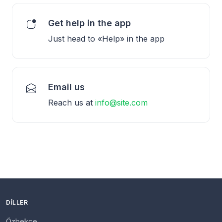
Get help in the app
Just head to «Help» in the app
Email us
Reach us at
info@site.com
DILLER
Özbekçe