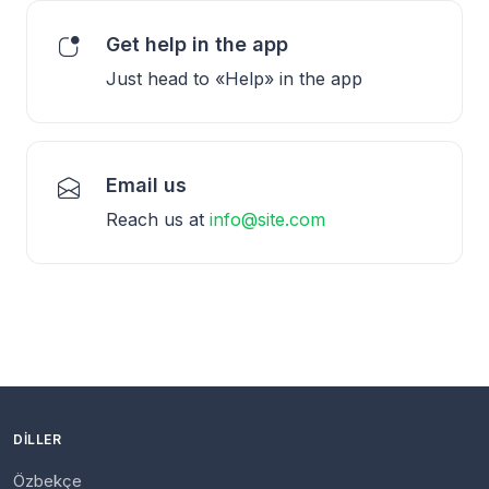
Get help in the app
Just head to «Help» in the app
Email us
Reach us at
info@site.com
DILLER
Özbekçe