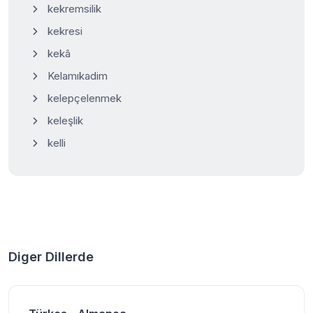
kekremsilik
kekresi
kekâ
Kelamıkadim
kelepçelenmek
keleşlik
kelli
Diger Dillerde