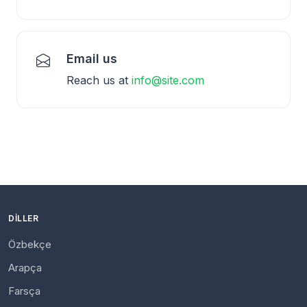
Email us
Reach us at
info@site.com
DILLER
Özbekçe
Arapça
Farsça