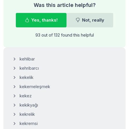
Was this article helpful?
Yes, thanks!
Not, really
93 out of 132 found this helpful
kehlibar
kehribarcı
kekelik
kekemeleşmek
kekez
kekikyağı
kekrelik
kekremsi