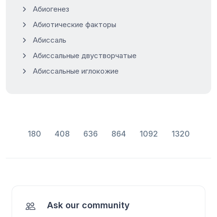
Абиогенез
Абиотические факторы
Абиссаль
Абиссальные двустворчатые
Абиссальные иглокожие
180
408
636
864
1092
1320
Ask our community