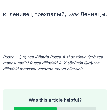
к.
ленивец трехпалый,
уюк
Ленивцы
.
Rusca - Qırğızca lüğətdə Rusca А-И sözünün Qırğızca
mənası nədir? Rusca dilindəki А-И sözünün Qırğızca
dilindəki mənasını yuxarıda oxuya bilərsiniz.
Was this article helpful?