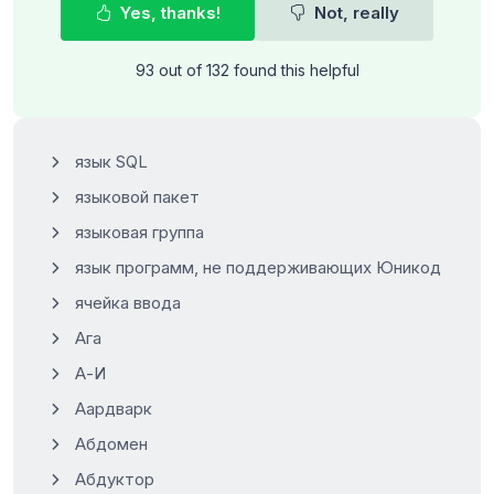
Yes, thanks!
Not, really
93 out of 132 found this helpful
язык SQL
языковой пакет
языковая группа
язык программ, не поддерживающих Юникод
ячейка ввода
Aгa
А-И
Аардварк
Абдомен
Абдуктор