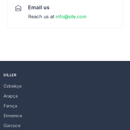
Email us
Reach us at
info@site.com
DILLER
Özbekçe
Arapça
Farsça
Ermenice
Gürcüce