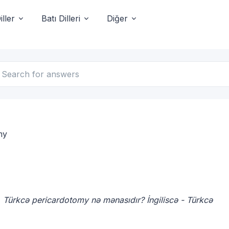
ller
Batı Dilleri
Diğer
my
, Türkcə pericardotomy nə mənasıdır? İngiliscə - Türkcə