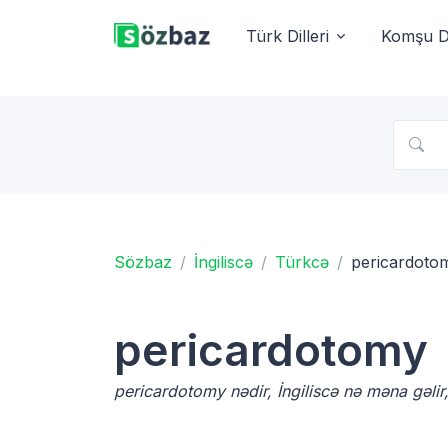
Türk Dilleri
Komşu Di
Sözbaz
İngiliscə
Türkcə
pericardoto
pericardotomy
pericardotomy nədir, İngiliscə nə məna gəlir