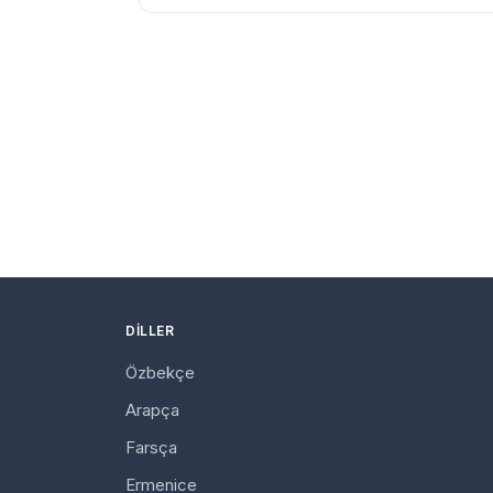
DILLER
Özbekçe
Arapça
Farsça
Ermenice