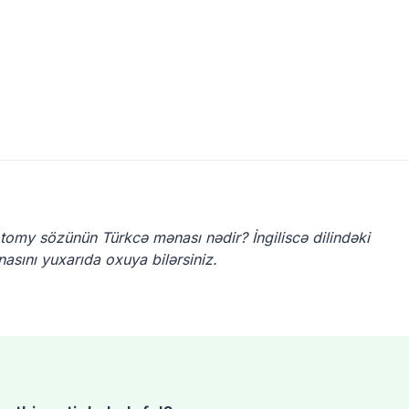
dotomy sözünün Türkcə mənası nədir? İngiliscə dilindəki
sını yuxarıda oxuya bilərsiniz.