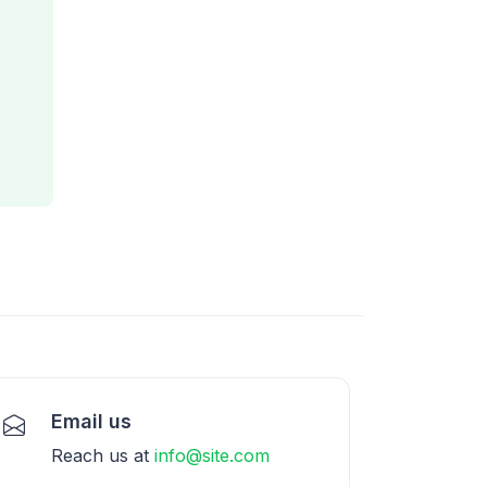
Email us
Reach us at
info@site.com