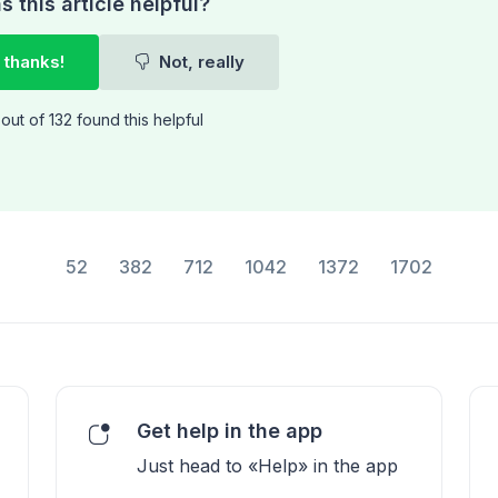
 this article helpful?
 thanks!
Not, really
out of 132 found this helpful
52
382
712
1042
1372
1702
Get help in the app
Just head to «Help» in the app