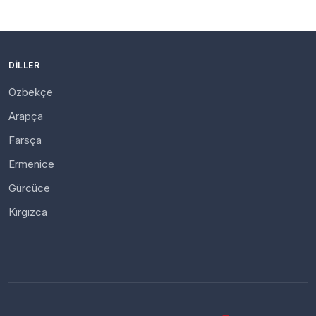
DILLER
Özbekçe
Arapça
Farsça
Ermenice
Gürcüce
Kırgızca