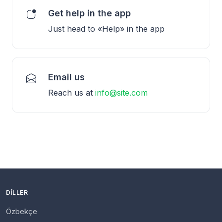
Get help in the app
Just head to «Help» in the app
Email us
Reach us at
info@site.com
DILLER
Özbekçe