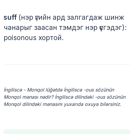
suff
(нэр үгийн ард залгагдаж шинж
чанарыг заасан тэмдэг нэр үүсгэдэг):
poisonous хортой.
İngiliscə - Monqol lüğətdə İngiliscə -ous sözünün
Monqol mənası nədir? İngiliscə dilindəki -ous sözünün
Monqol dilindəki mənasını yuxarıda oxuya bilərsiniz.