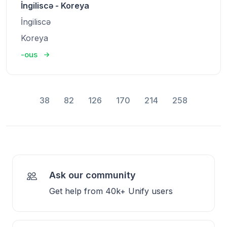
İngiliscə - Koreya
İngiliscə
Koreya
-ous
38
82
126
170
214
258
Ask our community
Get help from 40k+ Unify users