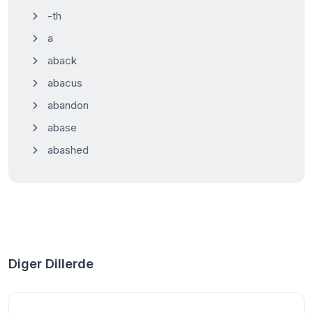
-th
a
aback
abacus
abandon
abase
abashed
Diger Dillerde