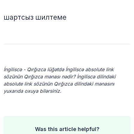
шартсыз шилтеме
İngiliscə - Qırğızca lüğətdə İngiliscə absolute link
sözünün Qırğızca mənası nədir? İngiliscə dilindəki
absolute link sözünün Qırğızca dilindəki mənasını
yuxarıda oxuya bilərsiniz.
Was this article helpful?