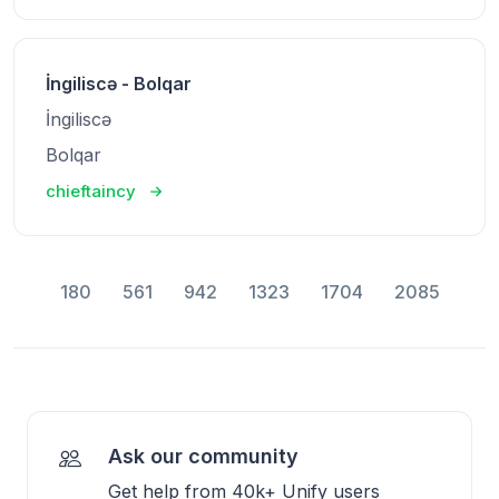
İngiliscə - Bolqar
İngiliscə
Bolqar
chieftaincy
180
561
942
1323
1704
2085
Ask our community
Get help from 40k+ Unify users