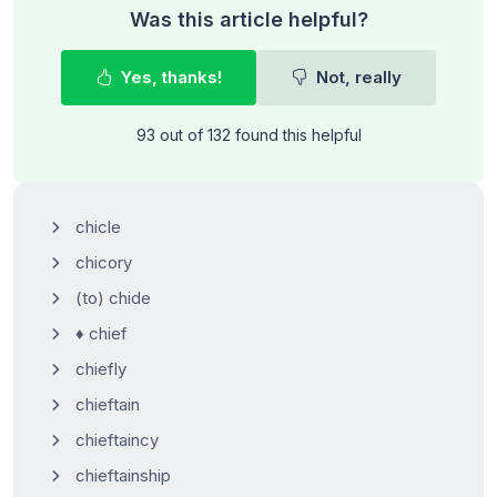
Was this article helpful?
Yes, thanks!
Not, really
93 out of 132 found this helpful
chicle
chicory
(to) chide
♦ chief
chiefly
chieftain
chieftaincy
chieftainship