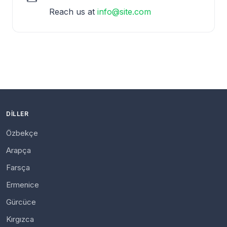
Reach us at
info@site.com
DILLER
Özbekçe
Arapça
Farsça
Ermenice
Gürcüce
Kırgızca