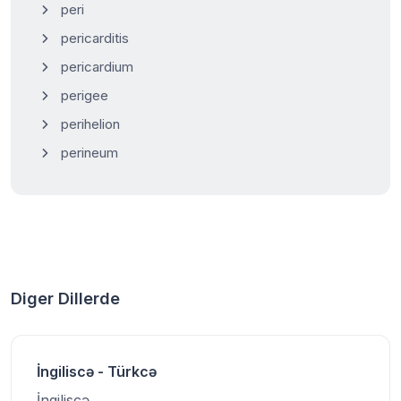
peri
pericarditis
pericardium
perigee
perihelion
perineum
Diger Dillerde
İngiliscə - Türkcə
İngiliscə